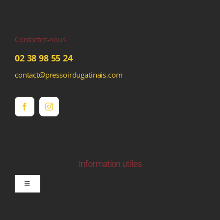
Contactez-nous
02 38 98 55 24
contact@pressoirdugatinais.com
Information utiles
Toggle
Navigation
politique de confidentialite RGPD