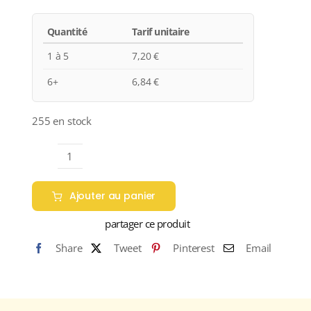
Quantité
Tarif unitaire
1 à 5
7,20
€
6+
6,84
€
255 en stock
quantité
de
Ajouter au panier
Château
de
partager ce produit
Lisennes
Share
Tweet
Pinterest
Email
"CHÂTEAU
DE
LISENNES"
A.O.C.