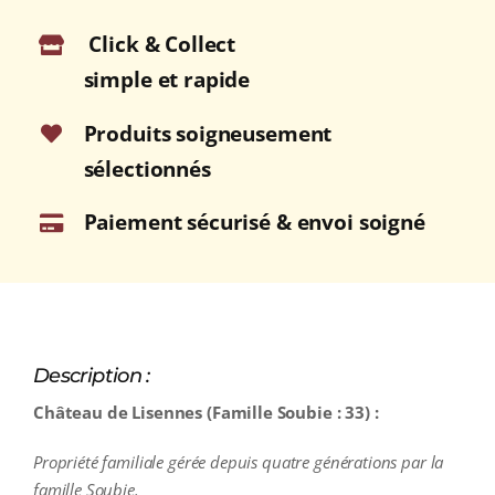
BORDEAUX
Click & Collect
Rouge
2020
simple et rapide
Bouteille
75cl
Produits soigneusement
sélectionnés
Paiement sécurisé & envoi soigné
Description :
Château de Lisennes (Famille Soubie : 33) :
Propriété familiale gérée depuis quatre générations par la
famille Soubie.