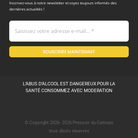
Inscrivez-vous à notre newsletter et soyez toujours informés des
dernières actualités !
Conditions générales de vente
Mentions légales
SOUSCRIRE MAINTENANT
Politique en matière de remboursements et de retours
L’ABUS D’ALCOOL EST DANGEREUX POUR LA
SANTÉ CONSOMMEZ AVEC MODERATION
© Copyright 2026- 2026 Pressoir du Gatinais
tous droits réservés