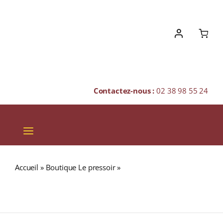
Skip
to
content
Contactez-nous :
02 38 98 55 24
Toggle
Navigation
VINS
Accueil
»
Boutique Le pressoir
»
Château de Lisennes
CHAMPAGNES & BULLES
« CHÂTEAU DE LISENNES » A.O.C. BORDEAUX Rouge
2020 Bouteille 75cl
SPIRITUEUX