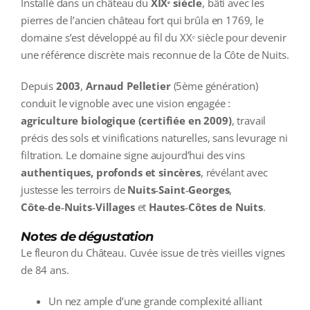
Installé dans un château du
XIXᵉ siècle
, bâti avec les
pierres de l’ancien château fort qui brûla en 1769, le
domaine s’est développé au fil du XXᵉ siècle pour devenir
une référence discrète mais reconnue de la Côte de Nuits.
Depuis
2003
,
Arnaud Pelletier
(5ème génération)
conduit le vignoble avec une vision engagée :
agriculture biologique (certifiée en 2009)
, travail
précis des sols et vinifications naturelles, sans levurage ni
filtration. Le domaine signe aujourd’hui des vins
authentiques, profonds et sincères
, révélant avec
justesse les terroirs de
Nuits‑Saint‑Georges
,
Côte‑de‑Nuits‑Villages
et
Hautes‑Côtes de Nuits
.
Notes de dégustation
Le fleuron du Château. Cuvée issue de très vieilles vignes
de 84 ans.
Un nez ample d’une grande complexité alliant