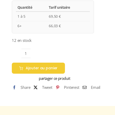
Quantité
Tarif unitaire
1 à 5
69,50
€
6+
66,03
€
12 en stock
quantité
de
Ajouter au panier
Château
de
partager ce produit
Prémeaux
Share
Tweet
Pinterest
Email
"Clos
des
Argillières"
A.O.C.
NUITS-