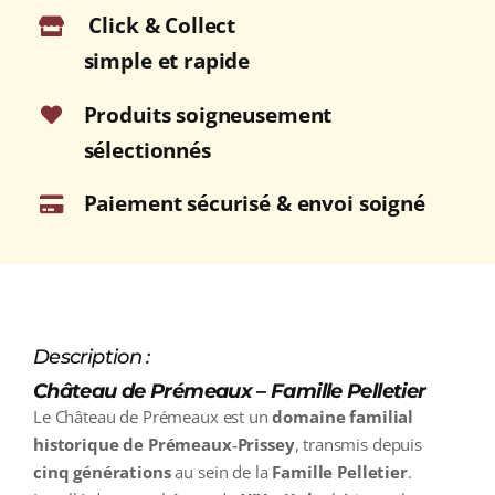
Click & Collect
SAINT-
GEORGES
simple et rapide
1er
Cru
Produits soigneusement
Rouge
sélectionnés
2023
Bouteille
Paiement sécurisé & envoi soigné
75cl
Description :
Château de Prémeaux – Famille Pelletier
Le Château de Prémeaux est un
domaine familial
historique de Prémeaux‑Prissey
, transmis depuis
cinq générations
au sein de la
Famille Pelletier
.