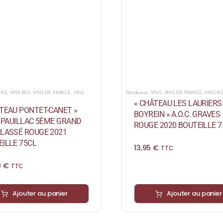
INS
,
VINS BIO
,
VINS DE FRANCE
,
VINS
Bordeaux
,
VINS
,
VINS DE FRANCE
,
VINS R
« CHÂTEAU LES LAURIERS
TEAU PONTET-CANET »
BOYREIN » A.O.C. GRAVES
. PAUILLAC 5ÈME GRAND
ROUGE 2020 BOUTEILLE 7
CLASSÉ ROUGE 2021
ILLE 75CL
13,95
€
TTC
0
€
TTC
Ajouter au panier
Ajouter au panier