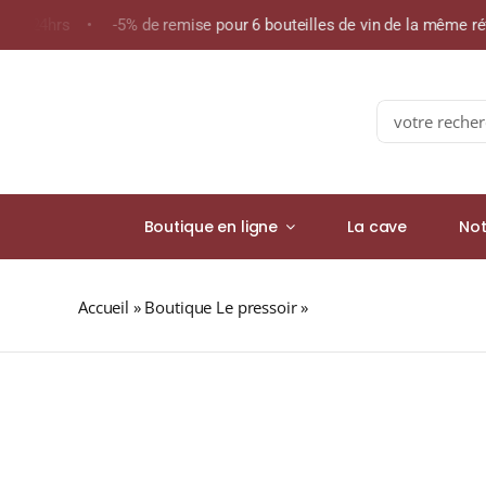
Skip
 de 24hrs • -5% de remise pour 6 bouteilles de vin de la même r
to
content
Search
for:
Boutique en ligne
La cave
Not
Accueil
»
Boutique Le pressoir
»
Pierre Lavau « Château