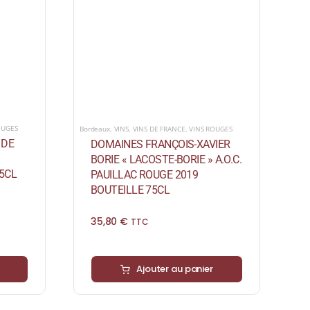
OUGES
Bordeaux
,
VINS
,
VINS DE FRANCE
,
VINS ROUGES
 DE
DOMAINES FRANÇOIS-XAVIER
BORIE « LACOSTE-BORIE » A.O.C.
5CL
PAUILLAC ROUGE 2019
BOUTEILLE 75CL
35,80
€
TTC
Ajouter au panier