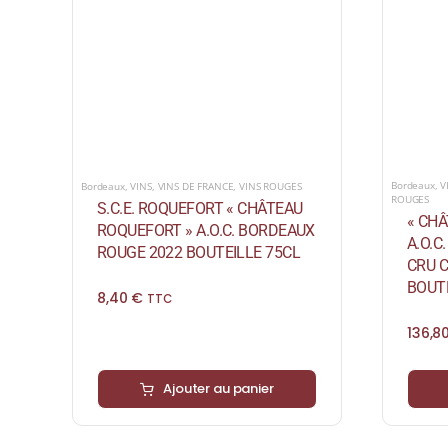
Bordeaux
,
V
Bordeaux
,
VINS
,
VINS DE FRANCE
,
VINS ROUGES
ROUGES
S.C.E. ROQUEFORT « CHÂTEAU
« CHÂ
ROQUEFORT » A.O.C. BORDEAUX
A.O.C
ROUGE 2022 BOUTEILLE 75CL
CRU 
BOUTE
8,40
€
TTC
136,8
Ajouter au panier