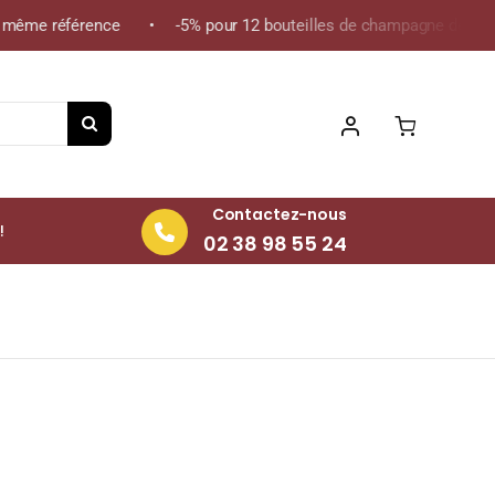
ême référence • -5% pour 12 bouteilles de champagne de la même
Contactez-nous
!
02 38 98 55 24
outeille 75cl