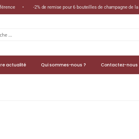
éférence • -2% de remise pour 6 bouteilles de champagne de la m
re actualité
Qui sommes-nous ?
Contactez-nous 
 Petit Fombrauge » A.O.C. SAINT-ÉMILION GRAND CRU Rouge 2022 B