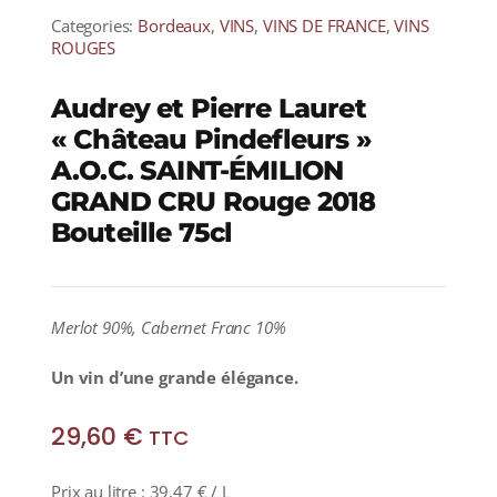
Categories:
Bordeaux
,
VINS
,
VINS DE FRANCE
,
VINS
ROUGES
Audrey et Pierre Lauret
« Château Pindefleurs »
A.O.C. SAINT-ÉMILION
GRAND CRU Rouge 2018
Bouteille 75cl
Merlot 90%, Cabernet Franc 10%
Un vin d’une grande élégance.
29,60
€
TTC
Prix au litre :
39,47
€
/ L