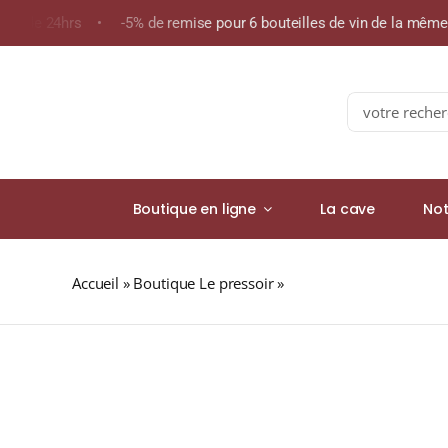
Skip
ins de 24hrs • -5% de remise pour 6 bouteilles de vin de la mêm
to
content
Search
for:
Boutique en ligne
La cave
Not
Accueil
»
Boutique Le pressoir
»
Famille Abeille-Fabre