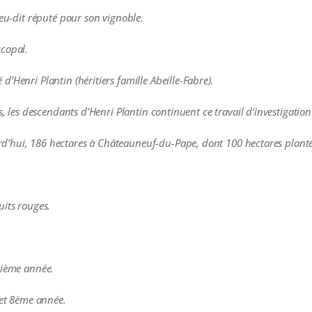
ieu-dit réputé pour son vignoble.
scopal.
’Henri Plantin (héritiers famille Abeille-Fabre).
fs, les descendants d’Henri Plantin continuent ce travail d’investigatio
’hui, 186 hectares à Châteauneuf-du-Pape, dont 100 hectares planté
uits rouges.
xième année.
 et 8ème année.