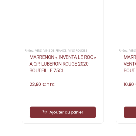
Rhône
,
VINS
,
VINS DE FRANCE
,
VINS ROUGES
Rhône
,
VINS
MARRENON « INVENTA LE ROC »
MARRE
A.O.P. LUBERON ROUGE 2020
VENT
BOUTEILLE 75CL
BOUTE
23,80
€
10,90
TTC
Ajouter au panier