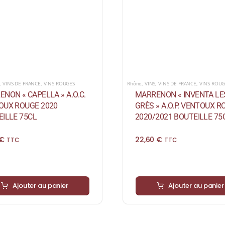
,
VINS DE FRANCE
,
VINS ROUGES
Rhône
,
VINS
,
VINS DE FRANCE
,
VINS ROUG
NON « CAPELLA » A.O.C.
MARRENON « INVENTA LE
OUX ROUGE 2020
GRÈS » A.O.P. VENTOUX R
ILLE 75CL
2020/2021 BOUTEILLE 75
€
22,60
€
TTC
TTC
Ajouter au panier
Ajouter au panier