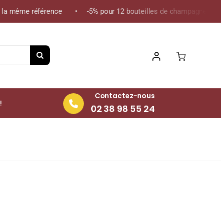
a même référence • -5% pour 12 bouteilles de champagne de la mê
Contactez-nous
!
02 38 98 55 24
outeille 75cl