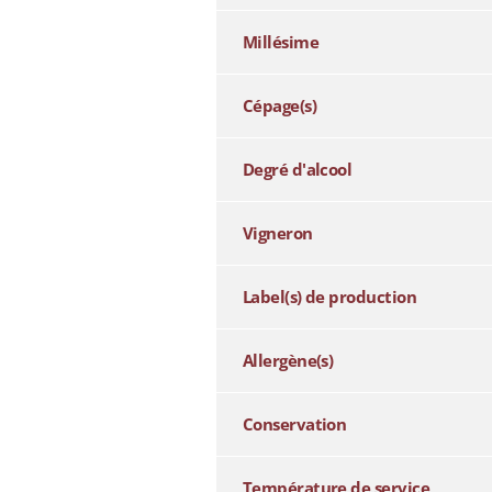
Millésime
Cépage(s)
Degré d'alcool
Vigneron
Label(s) de production
Allergène(s)
Conservation
Température de service