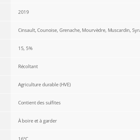
2019
Cinsault, Counoise, Grenache, Mourvèdre, Muscardin, Syr
15, 5%
Récoltant
Agriculture durable (HVE)
Contient des sulfites
À boire et à garder
16°C