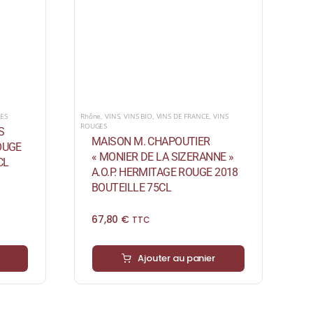
ES
Rhône
,
VINS
,
VINS BIO
,
VINS DE FRANCE
,
VINS
ROUGES
S
MAISON M. CHAPOUTIER
OUGE
« MONIER DE LA SIZERANNE »
CL
A.O.P. HERMITAGE ROUGE 2018
BOUTEILLE 75CL
67,80
€
TTC
Ajouter au panier