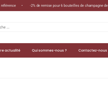
e référence • -2% de remise pour 6 bouteilles de champagne de l
re actualité
Qui sommes-nous ?
Contactez-nous 
 « Château Mont-Redon » A.O.C CHÂTEAUNEUF-DU-PAPE Rouge 2019 B