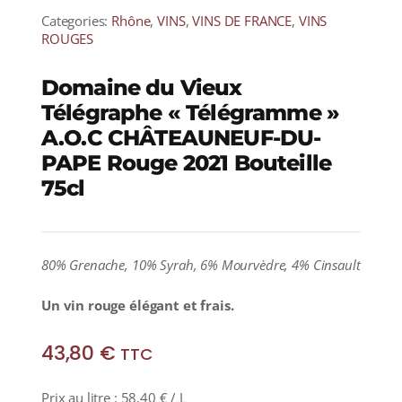
Categories:
Rhône
,
VINS
,
VINS DE FRANCE
,
VINS
ROUGES
Domaine du Vieux
Télégraphe « Télégramme »
A.O.C CHÂTEAUNEUF-DU-
PAPE Rouge 2021 Bouteille
75cl
80% Grenache, 10% Syrah, 6% Mourvèdre, 4% Cinsault
Un vin rouge élégant et frais.
43,80
€
TTC
Prix au litre :
58,40
€
/ L