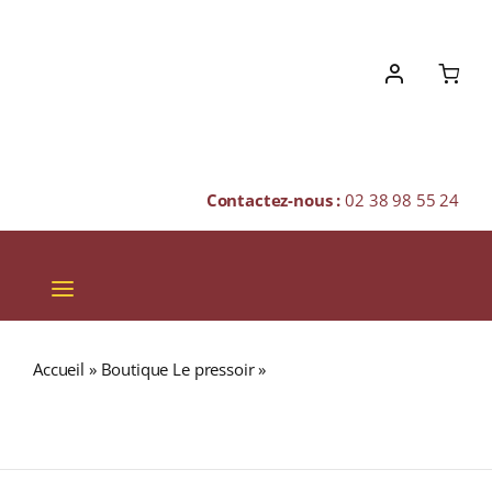
Skip
to
content
Contactez-nous :
02 38 98 55 24
Toggle
Navigation
VINS
Accueil
»
Boutique Le pressoir
»
Domaine du Vieux
CHAMPAGNES & BULLES
Télégraphe « Télégramme » A.O.C CHÂTEAUNEUF-DU-
PAPE Rouge 2021 Bouteille 75cl
SPIRITUEUX