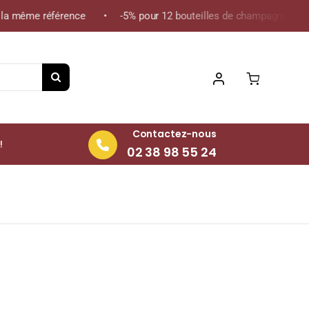
a même référence • -5% pour 12 bouteilles de champagne de la mê
Contactez-nous
!
02 38 98 55 24