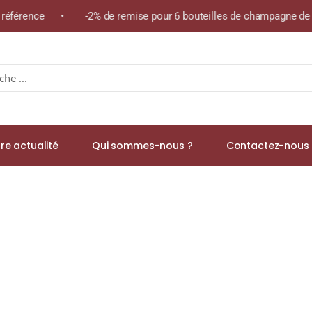
 référence • -2% de remise pour 6 bouteilles de champagne de l
re actualité
Qui sommes-nous ?
Contactez-nous 
 « En Rémont » A.O.C CHÉNAS Rouge 2019 Bouteille 75cl