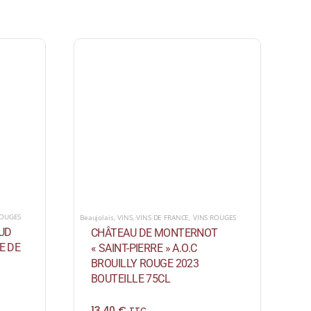
ROUGES
Beaujolais
,
VINS
,
VINS DE FRANCE
,
VINS ROUGES
UD
CHÂTEAU DE MONTERNOT
E DE
« SAINT-PIERRE » A.O.C
BROUILLY ROUGE 2023
BOUTEILLE 75CL
13,40
€
TTC