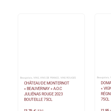
Beaujolais
,
Beaujolais
,
VINS
,
VINS DE FRANCE
,
VINS ROUGES
DOMA
CHÂTEAU DE MONTERNOT
« VIG
« BEAUVERNAY » A.O.C
RÉGNI
JULIÉNAS ROUGE 2023
75CL
BOUTEILLE 75CL
12,95
13,75
€
TTC