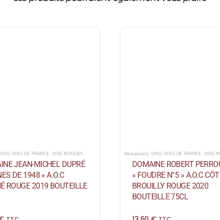
VINS
,
VINS DE FRANCE
,
VINS ROUGES
Beaujolais
,
VINS
,
VINS DE FRANCE
,
VINS 
INE JEAN-MICHEL DUPRÉ
DOMAINE ROBERT PERRO
NES DE 1948 » A.O.C
« FOUDRE N°5 » A.O.C CÔT
É ROUGE 2019 BOUTEILLE
BROUILLY ROUGE 2020
BOUTEILLE 75CL
€
13,60
€
TTC
TTC