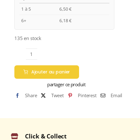
1 à 5
6,50
€
6+
6,18
€
135 en stock
quantité
de
Ajouter au panier
Anne
de
partager ce produit
Joyeuse
Share
Tweet
Pinterest
Email
"CAMAS
CHENIN"
I.G.P.
PAYS
D'OC
Click & Collect
Blanc