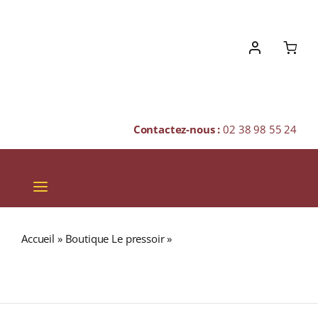
Skip
to
content
Contactez-nous :
02 38 98 55 24
Toggle
Navigation
VINS
Accueil
»
Boutique Le pressoir
»
Anne de Joyeuse
CHAMPAGNES & BULLES
« CAMAS CHENIN » I.G.P. PAYS D’OC Blanc 2024 Bouteille
75cl
SPIRITUEUX