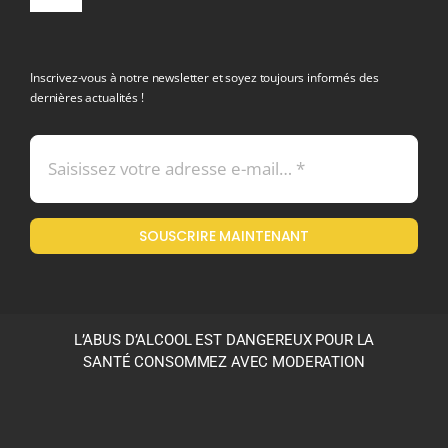
Toggle
Navigation
politique de confidentialite RGPD
Inscrivez-vous à notre newsletter et soyez toujours informés des
dernières actualités !
Conditions générales de vente
Mentions légales
SOUSCRIRE MAINTENANT
Politique en matière de remboursements et de retours
L’ABUS D’ALCOOL EST DANGEREUX POUR LA
SANTÉ CONSOMMEZ AVEC MODERATION