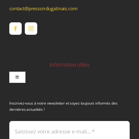
contact@pressoirdugatinais.com
Information utiles
Toggle
Navigation
politique de confidentialite RGPD
Inscrivez-vous à notre newsletter et soyez toujours informés des
dernières actualités !
Conditions générales de vente
Mentions légales