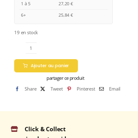
1 à 5
27,20
€
6+
25,84
€
19 en stock
quantité
de
Ajouter au panier
Domaine
Couly-
partager ce produit
Dutheil
Share
Tweet
Pinterest
Email
"CLOS
DE
L'ÉCHO"
A.O.C.
CHINON
Click & Collect
Rouge
2019