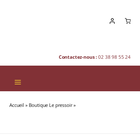
Skip
to
content
Contactez-nous :
02 38 98 55 24
Toggle
Navigation
VINS
Accueil
»
Boutique Le pressoir
»
Domaine Couly-Dutheil
CHAMPAGNES & BULLES
« CLOS DE L’ÉCHO » A.O.C. CHINON Rouge 2019
Bouteille 75cl
SPIRITUEUX