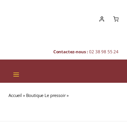
Skip
to
content
Contactez-nous :
02 38 98 55 24
Toggle
Navigation
VINS
Accueil
»
Boutique Le pressoir
»
Domaine Baudry &
CHAMPAGNES & BULLES
Dutour « CHÂTEAU DE LA GRILLE » A.O.P CHINON Rouge
2020 Bouteille 75cl
SPIRITUEUX