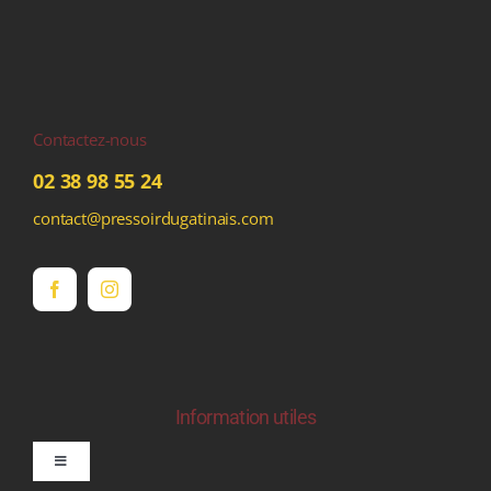
Contactez-nous
02 38 98 55 24
contact@pressoirdugatinais.com
Information utiles
Toggle
Navigation