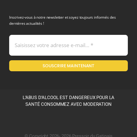
politique de confidentialite RGPD
Inscrivez-vous à notre newsletter et soyez toujours informés des
dernières actualités !
Conditions générales de vente
Mentions légales
SOUSCRIRE MAINTENANT
Politique en matière de remboursements et de retours
L’ABUS D’ALCOOL EST DANGEREUX POUR LA
SANTÉ CONSOMMEZ AVEC MODERATION
© Copyright 2026- 2026 Pressoir du Gatinais