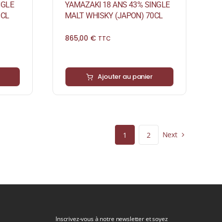
NGLE
YAMAZAKI 18 ANS 43% SINGLE
0CL
MALT WHISKY (JAPON) 70CL
865,00
€
TTC
Ajouter au panier
Next
1
2
Inscrivez-vous à notre newsletter et soyez