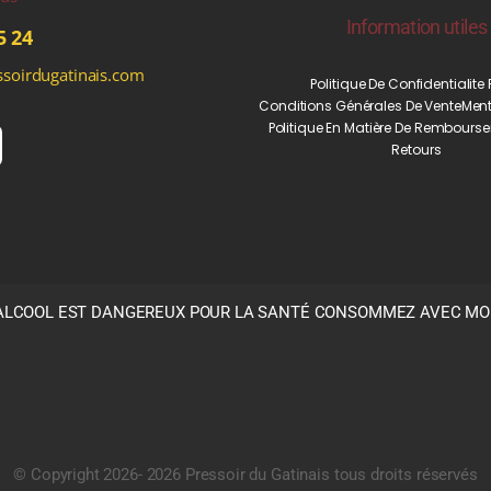
Information utiles
5 24
soirdugatinais.com
Politique De Confidentialite
Conditions Générales De Vente
Ment
Politique En Matière De Rembourse
Retours
’ALCOOL EST DANGEREUX POUR LA SANTÉ CONSOMMEZ AVEC M
© Copyright 2026- 2026 Pressoir du Gatinais tous droits réservés