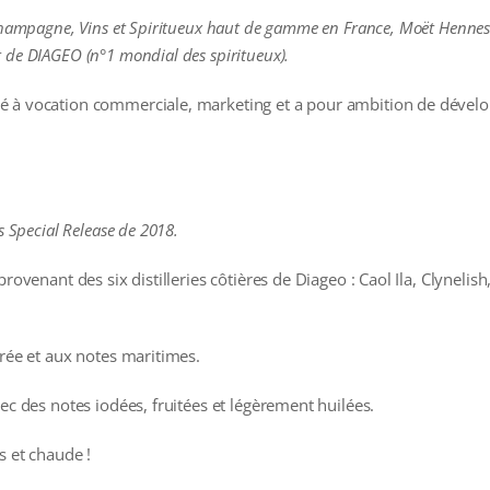
 Champagne, Vins et Spiritueux haut de gamme en France, Moët Henness
 de DIAGEO (n°1 mondial des spiritueux).
 à vocation commerciale, marketing et a pour ambition de développ
s Special Release de 2018.
provenant des six distilleries côtières de Diageo : Caol Ila, Clyneli
orée et aux notes maritimes.
ec des notes iodées, fruitées et légèrement huilées.
s et chaude !