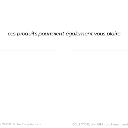
ces produits pourraient également vous plaire
S
,
WHISKIES : Les Exceptionnels
COLLECTORS
,
WHISKIES : Les Exceptionne