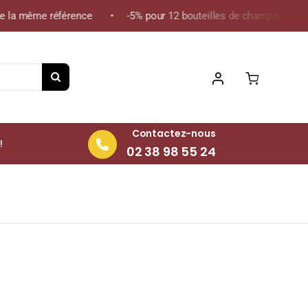
 la même référence • -5% pour 12 bouteilles de champagne de la 
Contactez-nous
!
02 38 98 55 24