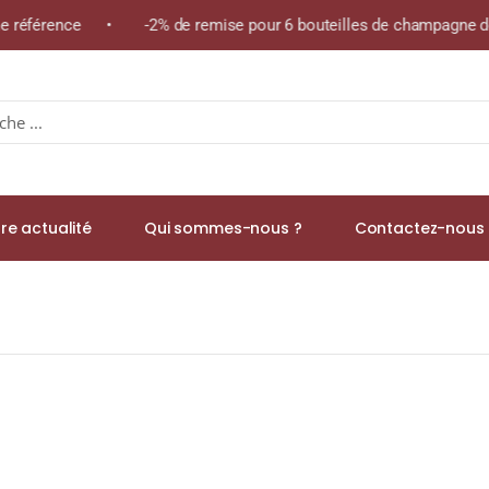
ême référence • -2% de remise pour 6 bouteilles de champagne de
re actualité
Qui sommes-nous ?
Contactez-nous 
 Malt WHISKY (ÉCOSSE) 70cl