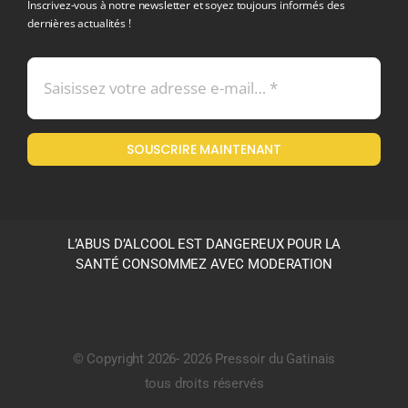
Inscrivez-vous à notre newsletter et soyez toujours informés des
dernières actualités !
Conditions générales de vente
Mentions légales
SOUSCRIRE MAINTENANT
Politique en matière de remboursements et de retours
L’ABUS D’ALCOOL EST DANGEREUX POUR LA
SANTÉ CONSOMMEZ AVEC MODERATION
© Copyright 2026- 2026 Pressoir du Gatinais
tous droits réservés