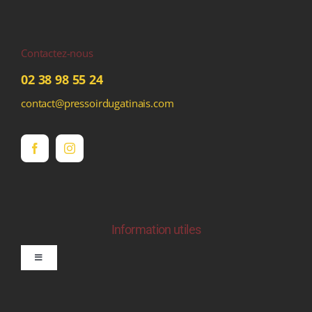
Contactez-nous
02 38 98 55 24
contact@pressoirdugatinais.com
Information utiles
Toggle
Navigation
politique de confidentialite RGPD