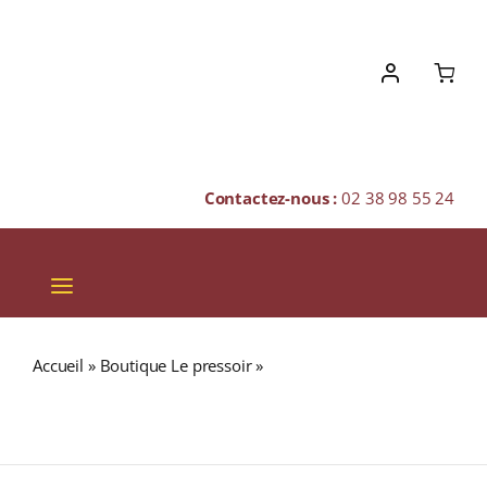
Skip
to
content
Contactez-nous :
02 38 98 55 24
Toggle
Navigation
VINS
Accueil
»
Boutique Le pressoir
»
COFFRET ADORE
CHAMPAGNES & BULLES
(Assortiment de Thés) Coffret 20 Sachets Cristal
Enveloppés
SPIRITUEUX