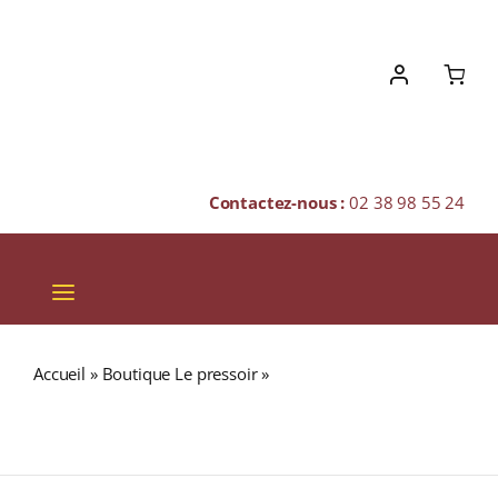
Skip
to
content
Contactez-nous :
02 38 98 55 24
Toggle
Navigation
VINS
Accueil
»
Boutique Le pressoir
»
COFFRET VERSAILLES
CHAMPAGNES & BULLES
(Thés & Infusion aromatisés) Coffret 20 Sachets Cristal
Enveloppés
SPIRITUEUX