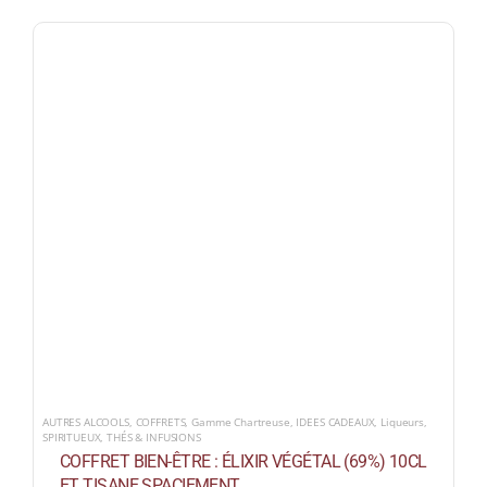
AUTRES ALCOOLS
,
COFFRETS
,
Gamme Chartreuse
,
IDEES CADEAUX
,
Liqueurs
,
SPIRITUEUX
,
THÉS & INFUSIONS
COFFRET BIEN-ÊTRE : ÉLIXIR VÉGÉTAL (69%) 10CL
ET TISANE SPACIEMENT