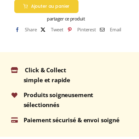
Ajouter au panier
COFFRET
VERSAILLES
partager ce produit
(Thés
Share
Tweet
Pinterest
Email
&
Infusion
aromatisés)
Coffret
20
Click & Collect
Sachets
Cristal
simple et rapide
Enveloppés
Produits soigneusement
sélectionnés
Paiement sécurisé & envoi soigné