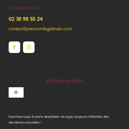
Contactez-nous
02 38 98 55 24
contact@pressoirdugatinais.com
Information utiles
Toggle
Navigation
politique de confidentialite RGPD
Inscrivez-vous à notre newsletter et soyez toujours informés des
dernières actualités !
Conditions générales de vente