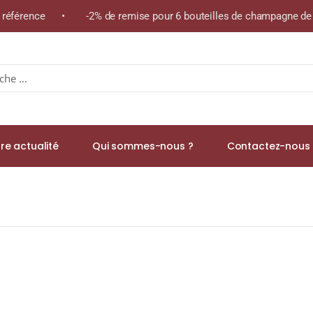
e référence • -2% de remise pour 6 bouteilles de champagne de l
re actualité
Qui sommes-nous ?
Contactez-nous 
A.O.C CORTON-CHARLEMAGNE GRAND CRU Blanc 2020 Bouteille 