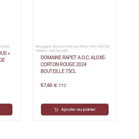
ROUGES
Bourgogne
,
Sélection Fête des Pères
,
VINS
,
VINS DE
FRANCE
,
VINS ROUGES
US »
DOMAINE RAPET A.O.C. ALOXE-
UGE
CORTON ROUGE 2024
BOUTEILLE 75CL
57,60
€
TTC
Ajouter au panier