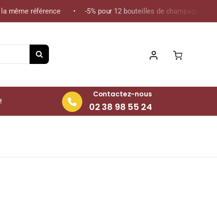
a même référence • -5% pour 12 bouteilles de champagne de la mê
Contactez-nous
!
02 38 98 55 24
75cl