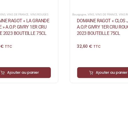
VINS
,
VINS DE FRANCE
,
VINS ROUGES
Bourgogne
,
VINS
,
VINS DE FRANCE
,
VINS 
INE RAGOT « LA GRANDE
DOMAINE RAGOT « CLOS J
 » A.O.P. GIVRY 1ER CRU
A.O.P. GIVRY 1ER CRU RO
 2023 BOUTEILLE 75CL
2023 BOUTEILLE 75CL
0
€
32,60
€
TTC
TTC
Ajouter au panier
Ajouter au panier