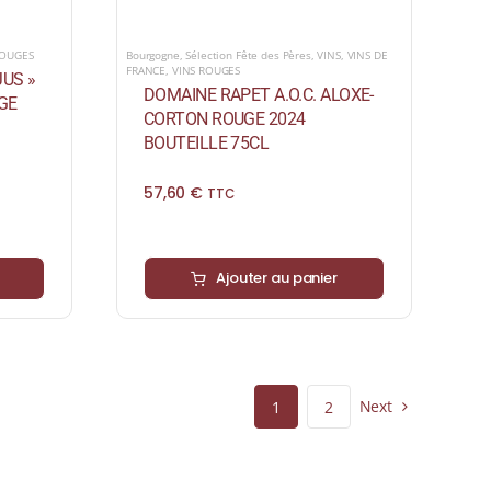
ROUGES
Bourgogne
,
Sélection Fête des Pères
,
VINS
,
VINS DE
FRANCE
,
VINS ROUGES
US »
DOMAINE RAPET A.O.C. ALOXE-
UGE
CORTON ROUGE 2024
BOUTEILLE 75CL
57,60
€
TTC
Ajouter au panier
Next
1
2