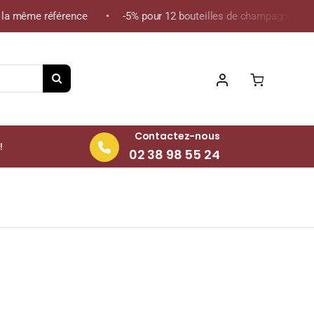
a même référence • -5% pour 12 bouteilles de champagne de la mê
Contactez-nous
!
02 38 98 55 24
75cl