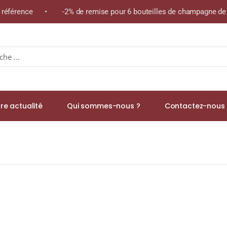
e référence • -2% de remise pour 6 bouteilles de champagne de l
re actualité
Qui sommes-nous ?
Contactez-nous 
A.O.C CORTON CLOS ROGNET GRAND CRU Rouge 2012 Bouteille 