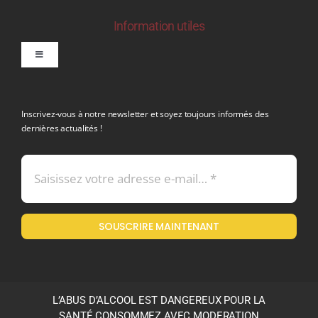
Information utiles
Toggle
Navigation
politique de confidentialite RGPD
Inscrivez-vous à notre newsletter et soyez toujours informés des
dernières actualités !
Conditions générales de vente
Mentions légales
SOUSCRIRE MAINTENANT
Politique en matière de remboursements et de retours
L’ABUS D’ALCOOL EST DANGEREUX POUR LA
SANTÉ CONSOMMEZ AVEC MODERATION