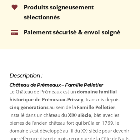
75cl
Produits soigneusement
sélectionnés
Paiement sécurisé & envoi soigné
Description :
Château de Prémeaux – Famille Pelletier
Le Château de Prémeaux est un
domaine familial
historique de Prémeaux‑Prissey
, transmis depuis
cinq générations
au sein de la
Famille Pelletier
.
Installé dans un château du
XIXᵉ siècle
, bâti avec les
pierres de l’ancien château fort qui brûla en 1769, le
domaine s’est développé au fil du XXᵉ siècle pour devenir
une référence discrète mais reconnue de la Côte de Nuits.