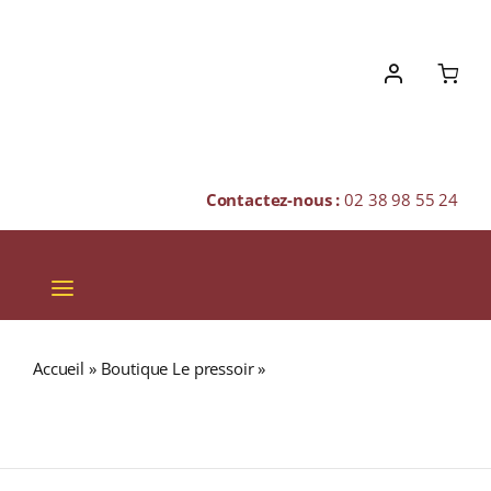
Skip
to
content
Contactez-nous :
02 38 98 55 24
Toggle
Navigation
VINS
Accueil
»
Boutique Le pressoir
»
Château de Prémeaux
CHAMPAGNES & BULLES
A.O.C. CÔTE DE NUITS VILLAGES Rouge 2023 Bouteille
75cl
SPIRITUEUX