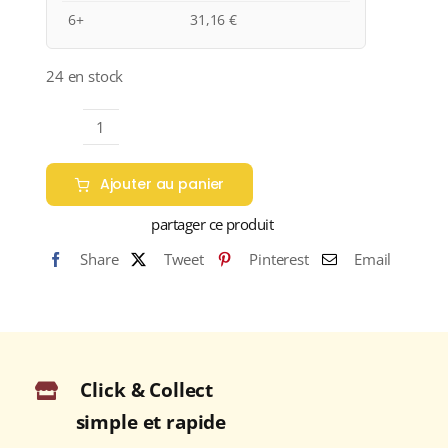
6+
31,16
€
24 en stock
quantité
de
Ajouter au panier
Château
de
partager ce produit
Prémeaux
Share
Tweet
Pinterest
Email
A.O.C.
CÔTE
DE
NUITS
VILLAGES
Click & Collect
Rouge
2023
simple et rapide
Bouteille