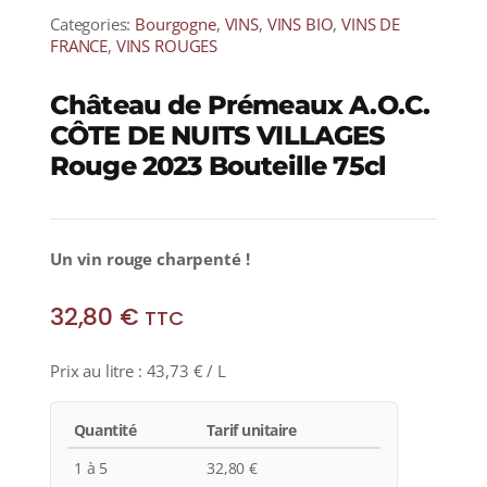
Categories:
Bourgogne
,
VINS
,
VINS BIO
,
VINS DE
FRANCE
,
VINS ROUGES
Château de Prémeaux A.O.C.
CÔTE DE NUITS VILLAGES
Rouge 2023 Bouteille 75cl
Un vin rouge charpenté !
32,80
€
TTC
Prix au litre :
43,73
€
/ L
Quantité
Tarif unitaire
1 à 5
32,80
€