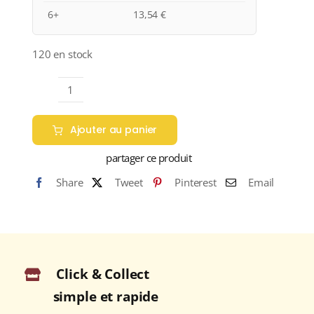
6+
13,54
€
120 en stock
quantité
de
Ajouter au panier
Domaine
Saint-
partager ce produit
Pierre
Share
Tweet
Pinterest
Email
A.O.P.
COTEAUX
DU
LAYON
Blanc
Click & Collect
moelleux
2025
simple et rapide
Bouteille