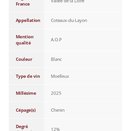
Vallée de la Loire
France
Appellation
Coteaux-du-Layon
Mention
A.O.P
qualité
Couleur
Blanc
Type de vin
Moelleux
Millésime
2025
Cépage(s)
Chenin
Degré
12%