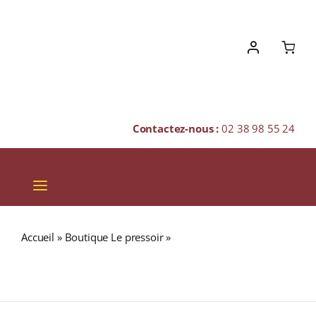
Skip
to
content
Contactez-nous :
02 38 98 55 24
Toggle
Navigation
VINS
Accueil
»
Boutique Le pressoir
»
Domaine Saint-Pierre
CHAMPAGNES & BULLES
A.O.P. COTEAUX DU LAYON Blanc moelleux 2025
Bouteille 75cl
SPIRITUEUX