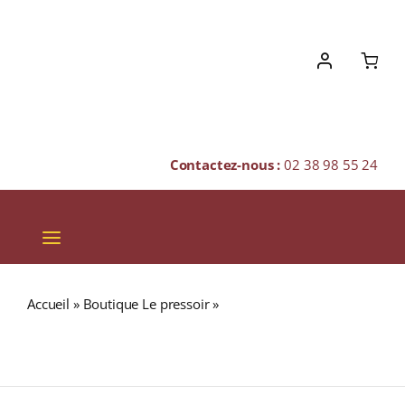
Skip
to
content
Contactez-nous :
02 38 98 55 24
Toggle
Navigation
VINS
Accueil
»
Boutique Le pressoir
»
DALMORE Port Wood
CHAMPAGNES & BULLES
Réserve 46,5% Single Malt WHISKY (ÉCOSSE / Highland)
70cl
SPIRITUEUX