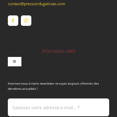
contact@pressoirdugatinais.com
Information utiles
Toggle
Navigation
politique de confidentialite RGPD
Inscrivez-vous à notre newsletter et soyez toujours informés des
dernières actualités !
Conditions générales de vente
Mentions légales