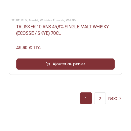
SPIRITUEUX
,
Tourbé
,
Whiskies Écossais
,
WHISKY
TALISKER 10 ANS 45,8% SINGLE MALT WHISKY
(ÉCOSSE / SKYE) 70CL
49,60
€
TTC
Ajouter au panier
Next
1
2