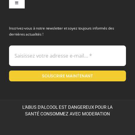
Toggle
Navigation
politique de confidentialite RGPD
Inscrivez-vous à notre newsletter et soyez toujours informés des
dernières actualités !
Conditions générales de vente
Mentions légales
SOUSCRIRE MAINTENANT
Politique en matière de remboursements et de retours
L’ABUS D’ALCOOL EST DANGEREUX POUR LA
SANTÉ CONSOMMEZ AVEC MODERATION