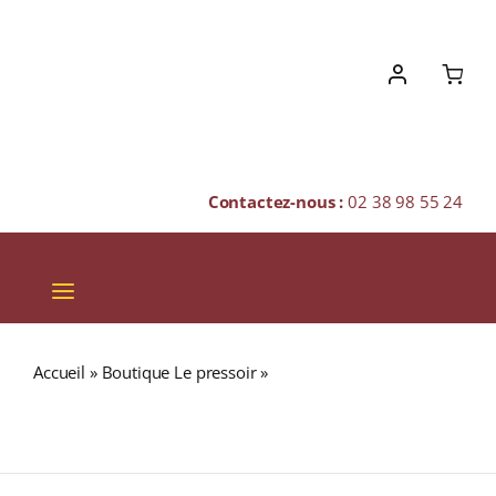
Skip
to
content
Contactez-nous :
02 38 98 55 24
Toggle
Navigation
VINS
Accueil
»
Boutique Le pressoir
»
DALWHINNIE 1989 (30
CHAMPAGNES & BULLES
ans) 54,7% Release 2019 Single Malt WHISKY (ÉCOSSE /
Highland) 70cl
SPIRITUEUX