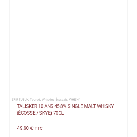
SPIRITUEUX
,
Tourbé
,
Whiskies Écossais
,
WHISKY
TALISKER 10 ANS 45,8% SINGLE MALT WHISKY
(ÉCOSSE / SKYE) 70CL
49,60
€
TTC