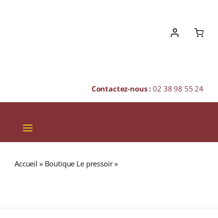
Skip
to
content
Contactez-nous :
02 38 98 55 24
Toggle
Navigation
VINS
Accueil
»
Boutique Le pressoir
»
DALWHINNIE Distillers
CHAMPAGNES & BULLES
Edition 2023 43% Single Malt WHISKY (ÉCOSSE /
Highland) 70cl
SPIRITUEUX