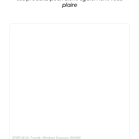
plaire
SPIRITUEUX
,
Tourbé
,
Whiskies Écossais
,
WHISKY