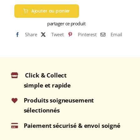
de
Ajouter au panier
DALWHINNIE
Distillers
partager ce produit
Edition
Share
Tweet
Pinterest
Email
2023
43%
Single
Malt
WHISKY
Click & Collect
(ÉCOSSE
/
simple et rapide
Highland)
70cl
Produits soigneusement
sélectionnés
Paiement sécurisé & envoi soigné