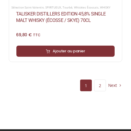
Sélection Saint-Valentin
,
SPIRITUEUX
,
Tourbé
,
Whiskies Écossais
,
WHISKY
TALISKER DISTILLERS EDITION 45,8% SINGLE
MALT WHISKY (ÉCOSSE / SKYE) 70CL
69,80
€
TTC
Ajouter au panier
Next
1
2