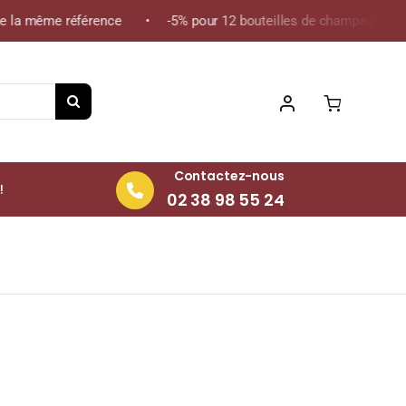
 la même référence • -5% pour 12 bouteilles de champagne de la 
Contactez-nous
!
02 38 98 55 24