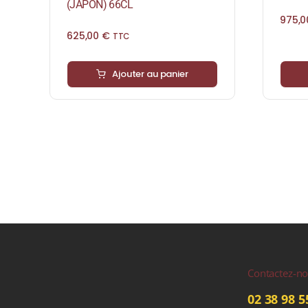
(JAPON) 66CL
975,
625,00
€
TTC
Ajouter au panier
Contactez-n
02 38 98 5