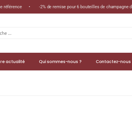
ême référence • -2% de remise pour 6 bouteilles de champagne de
re actualité
Qui sommes-nous ?
Contactez-nous 
 Single Malt WHISKY (ÉCOSSE / Highland) 70cl