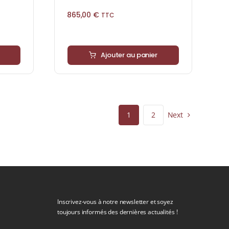
865,00
€
TTC
Ajouter au panier
Next
1
2
Inscrivez-vous à notre newsletter et soyez
toujours informés des dernières actualités !