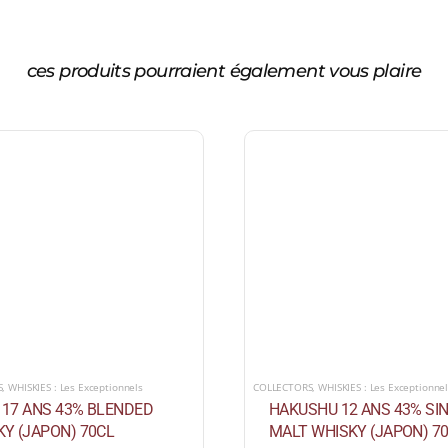
ces produits pourraient également vous plaire
S
,
WHISKIES : Les Exceptionnels
COLLECTORS
,
WHISKIES : Les Exceptionne
I 17 ANS 43% BLENDED
HAKUSHU 12 ANS 43% SI
Y (JAPON) 70CL
MALT WHISKY (JAPON) 7