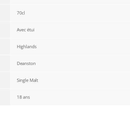
70cl
Avec étui
Highlands
Deanston
Single Malt
18 ans