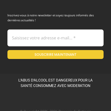
Navigation
politique de confidentialite RGPD
Inscrivez-vous à notre newsletter et soyez toujours informés des
dernières actualités !
Conditions générales de vente
Mentions légales
SOUSCRIRE MAINTENANT
Politique en matière de remboursements et de retours
L’ABUS D’ALCOOL EST DANGEREUX POUR LA
SANTÉ CONSOMMEZ AVEC MODERATION