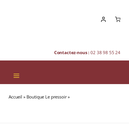
Skip
to
content
Contactez-nous :
02 38 98 55 24
Toggle
Navigation
VINS
Accueil
»
Boutique Le pressoir
»
DEPAZ VSOP 45%
CHAMPAGNES & BULLES
Réserve Spéciale TRÈS VIEUX RHUM AGRICOLE
(MARTINIQUE) 70cl
SPIRITUEUX