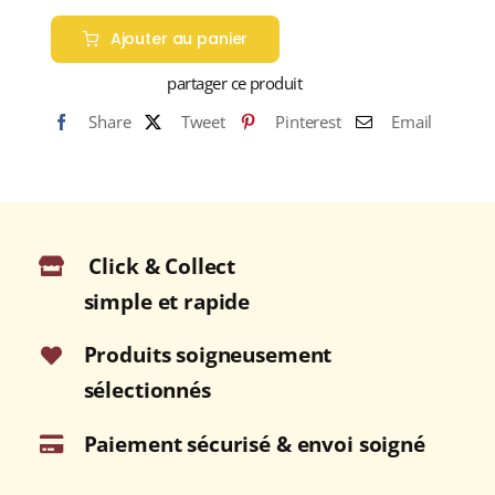
de
Ajouter au panier
DEPAZ
VSOP
partager ce produit
45%
Share
Tweet
Pinterest
Email
Réserve
Spéciale
TRÈS
VIEUX
RHUM
Click & Collect
AGRICOLE
(MARTINIQUE)
simple et rapide
70cl
Produits soigneusement
sélectionnés
Paiement sécurisé & envoi soigné