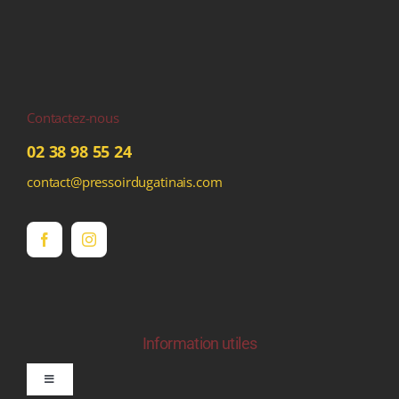
Contactez-nous
02 38 98 55 24
contact@pressoirdugatinais.com
Information utiles
Toggle