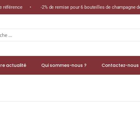
me référence • -2% de remise pour 6 bouteilles de champagne de 
re actualité
Qui sommes-nous ?
Contactez-nous 
 « CUVÉE PRESTIGE » A.O.C. BOURGUEIL Rouge 2021 Bouteille 75c