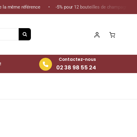
la même référence • -5% pour 12 bouteilles de champagne de la m
Contactez-nous
!
02 38 98 55 24
l