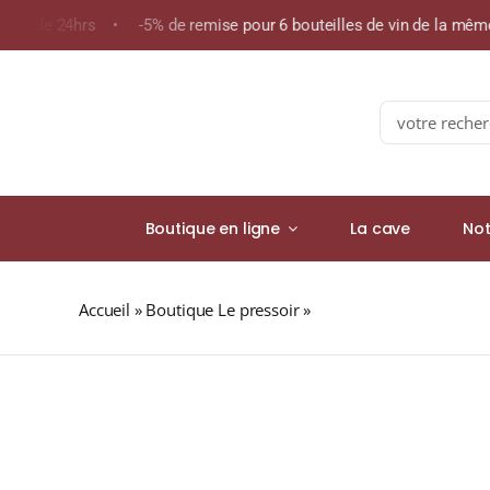
Skip
oins de 24hrs • -5% de remise pour 6 bouteilles de vin de la mê
to
content
Search
for:
Boutique en ligne
La cave
Not
Accueil
»
Boutique Le pressoir
»
Domaine des Chesnaies