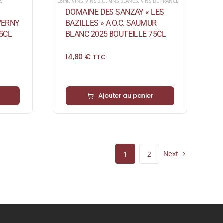
S
Loire
,
VINS
,
VINS BIO
,
VINS BLANCS
,
VINS DE FRANCE
DOMAINE DES SANZAY « LES
EVERNY
BAZILLES » A.O.C. SAUMUR
5CL
BLANC 2025 BOUTEILLE 75CL
14,80
€
TTC
Ajouter au panier
Next
1
2