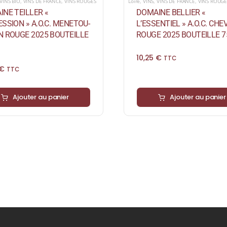
VINS BIO
,
VINS DE FRANCE
,
VINS ROUGES
Loire
,
VINS
,
VINS DE FRANCE
,
VINS ROUGE
NE TEILLER «
DOMAINE BELLIER «
SSION » A.O.C. MENETOU-
L’ESSENTIEL » A.O.C. CH
N ROUGE 2025 BOUTEILLE
ROUGE 2025 BOUTEILLE 7
10,25
€
TTC
€
TTC
Ajouter au panier
Ajouter au panier