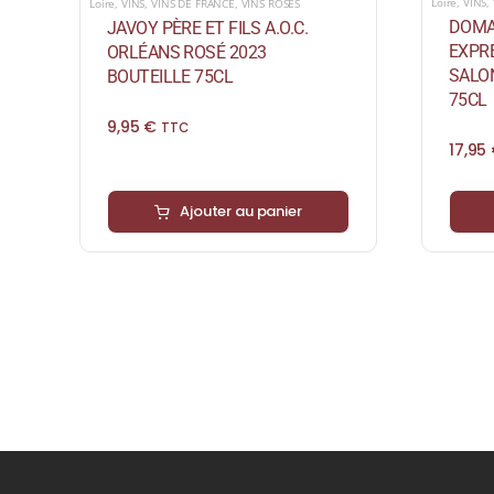
Loire
,
VINS
,
Loire
,
VINS
,
VINS DE FRANCE
,
VINS ROSÉS
DOMAI
JAVOY PÈRE ET FILS A.O.C.
EXPRE
ORLÉANS ROSÉ 2023
SALO
BOUTEILLE 75CL
75CL
9,95
€
TTC
17,95
Ajouter au panier