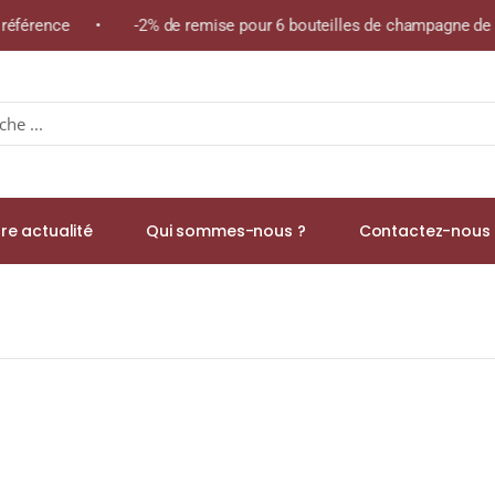
 référence • -2% de remise pour 6 bouteilles de champagne de l
re actualité
Qui sommes-nous ?
Contactez-nous 
EMOISELLE T » A.O.C. MENETOU-SALON Blanc 2023 Bouteille 75cl