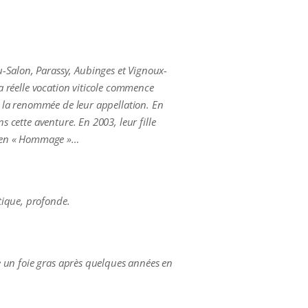
u-Salon, Parassy, Aubinges et Vignoux-
Sa réelle vocation viticole commence
ur la renommée de leur appellation. En
s cette aventure. En 2003, leur fille
m, en « Hommage »…
tique, profonde.
me un foie gras après quelques années en