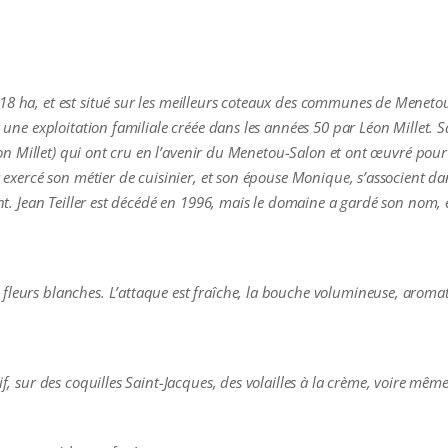
18 ha, et est situé sur les meilleurs coteaux des communes de Meneto
t une exploitation familiale créée dans les années 50 par Léon Millet. 
e Léon Millet) qui ont cru en l’avenir du Menetou-Salon et ont œuvré po
r exercé son métier de cuisinier, et son épouse Monique, s’associent dan
gnent. Jean Teiller est décédé en 1996, mais le domaine a gardé son no
fleurs blanches. L’attaque est fraîche, la bouche volumineuse, aroma
tif, sur des coquilles Saint-Jacques, des volailles à la crème, voire mê