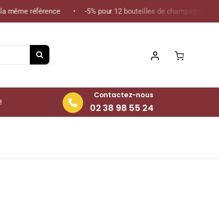
a même référence • -5% pour 12 bouteilles de champagne de la mê
Contactez-nous
!
02 38 98 55 24