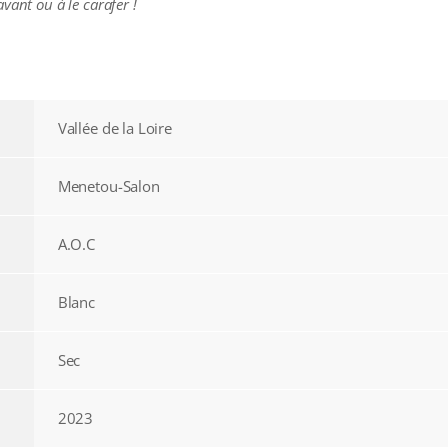
vant ou à le carafer !
Vallée de la Loire
Menetou-Salon
A.O.C
Blanc
Sec
2023