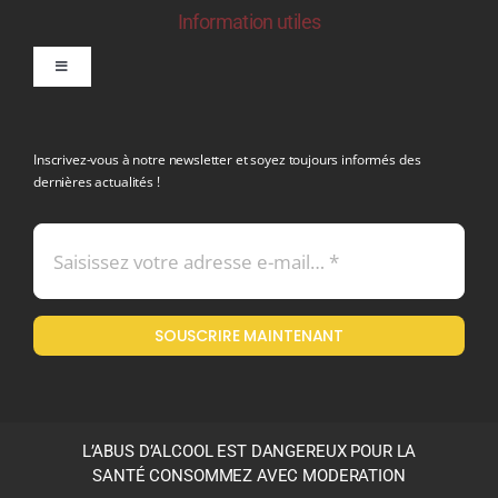
Information utiles
Toggle
Navigation
politique de confidentialite RGPD
Inscrivez-vous à notre newsletter et soyez toujours informés des
dernières actualités !
Conditions générales de vente
Mentions légales
SOUSCRIRE MAINTENANT
Politique en matière de remboursements et de retours
L’ABUS D’ALCOOL EST DANGEREUX POUR LA
SANTÉ CONSOMMEZ AVEC MODERATION