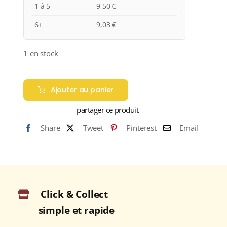
1 à 5
9,50
€
6+
9,03
€
1 en stock
quantité
de
Ajouter au panier
Maison
partager ce produit
M.
Chapoutier
Share
Tweet
Pinterest
Email
"Solèdre"
A.O.P.
DUCHÉ
D'UZÈS
Blanc
Click & Collect
2022
simple et rapide
Bouteille