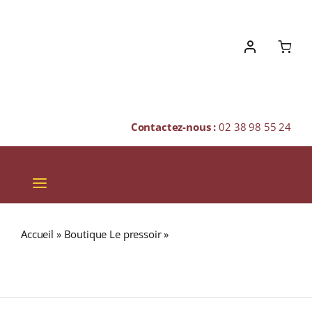
Skip
to
content
Contactez-nous :
02 38 98 55 24
Toggle
Navigation
VINS
Accueil
»
Boutique Le pressoir
»
Maison M. Chapoutier
CHAMPAGNES & BULLES
« Solèdre » A.O.P. DUCHÉ D’UZÈS Blanc 2022 Bouteille
75cl
SPIRITUEUX