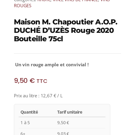
ROUGES
Maison M. Chapoutier A.O.P.
DUCHÉ D’UZÈS Rouge 2020
Bouteille 75cl
Un
vin rouge ample et convivial !
9,50
€
TTC
Prix au litre :
12,67
€
/ L
Quantité
Tarif unitaire
1 à 5
9,50
€
6+
9,03
€