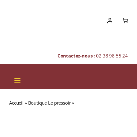
Skip
to
content
Contactez-nous :
02 38 98 55 24
Toggle
Navigation
VINS
Accueil
»
Boutique Le pressoir
»
Maison M. Chapoutier
CHAMPAGNES & BULLES
A.O.P. DUCHÉ D’UZÈS Rouge 2020 Bouteille 75cl
SPIRITUEUX