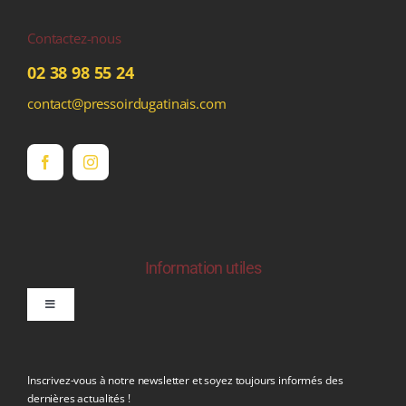
Contactez-nous
02 38 98 55 24
contact@pressoirdugatinais.com
Information utiles
Toggle
Navigation
politique de confidentialite RGPD
Inscrivez-vous à notre newsletter et soyez toujours informés des
dernières actualités !