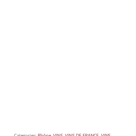
COLLECTORS
CAFÉS
THÉS & INFUSIONS
ÉPICERIE FINE
IDEES CADEAUX
La cave
Qui sommes-nous ?
Contactez-nous !
Categories:
Rhône
,
VINS
,
VINS DE FRANCE
,
VINS