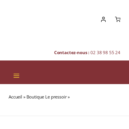
Skip
to
content
Contactez-nous :
02 38 98 55 24
Toggle
Navigation
VINS
Accueil
»
Boutique Le pressoir
»
EARL GREY FLEURS (Thé
CHAMPAGNES & BULLES
noir)
SPIRITUEUX