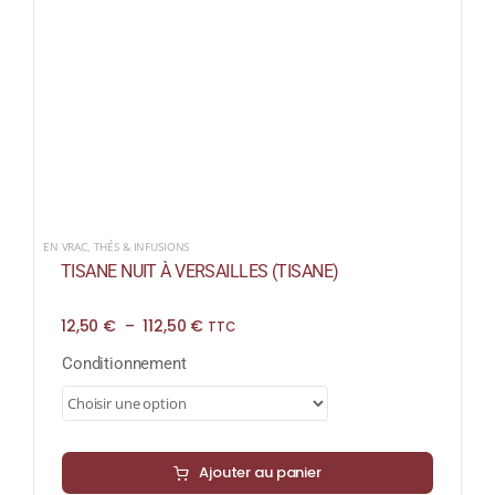
EN VRAC
,
THÉS & INFUSIONS
TISANE NUIT À VERSAILLES (TISANE)
Plage
12,50
€
–
112,50
€
TTC
de
prix :
Conditionnement
12,50 €
à
112,50 €
Ajouter au panier