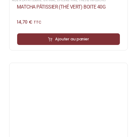
AIDE A LA PATISSERIE
,
EN VRAC
,
ÉPICERIE FINE
,
THÉS & INFUSIONS
MATCHA PÂTISSIER (THÉ VERT) BOITE 40G
14,70
€
TTC
Ajouter au panier