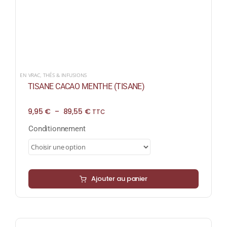
EN VRAC
,
THÉS & INFUSIONS
TISANE CACAO MENTHE (TISANE)
Plage
9,95
€
–
89,55
€
TTC
de
prix :
Conditionnement
9,95 €
à
89,55 €
Ajouter au panier