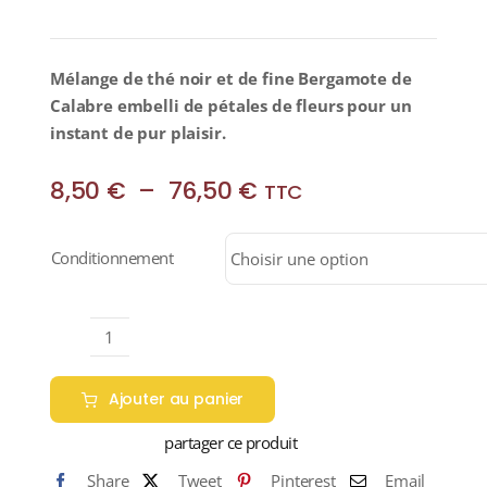
Mélange de thé noir et de fine Bergamote de
Calabre embelli de pétales de fleurs pour un
instant de pur plaisir.
Plage
8,50
€
–
76,50
€
TTC
de
prix :
Conditionnement
8,50 €
à
76,50 €
quantité
de
Ajouter au panier
EARL
GREY
partager ce produit
FLEURS
Share
Tweet
Pinterest
Email
(Thé