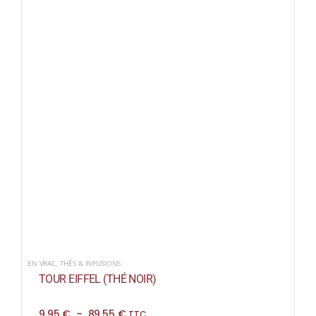
EN VRAC
,
THÉS & INFUSIONS
TOUR EIFFEL (THÉ NOIR)
Plage
9,95
€
–
89,55
€
TTC