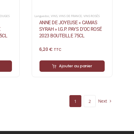
Languedoc
,
VINS
,
VINS DE FRANCE
,
VINS ROSÉS
ROUGES
ANNE DE JOYEUSE « CAMAS
SYRAH » I.G.P. PAYS D’OC ROSÉ
X
2023 BOUTEILLE 75CL
5CL
6,20
€
TTC
Ajouter au panier
Next
1
2