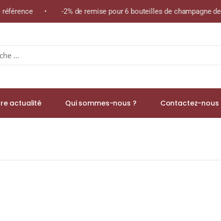
me référence • -2% de remise pour 6 bouteilles de champagne de
re actualité
Qui sommes-nous ?
Contactez-nous 
es Moines Blancs » A.O.P. FAUGÈRES Blanc 2022 Bouteille 75cl