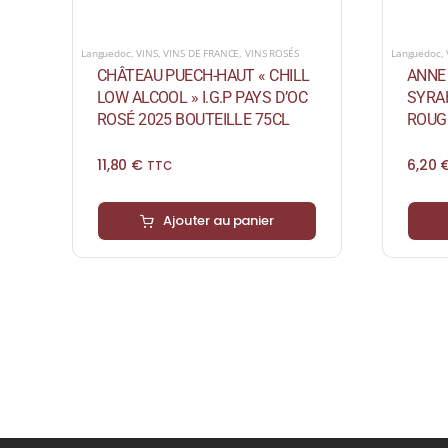
Languedoc
,
VINS
,
VINS DE FRANCE
,
VINS ROSÉS
Languedoc
,
CHÂTEAU PUECH-HAUT « CHILL
ANNE
LOW ALCOOL » I.G.P PAYS D’OC
SYRAH
ROSÉ 2025 BOUTEILLE 75CL
ROUGE
11,80
€
6,20
TTC
Ajouter au panier