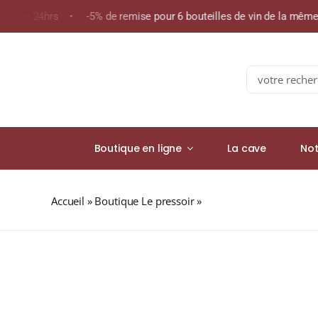
Skip
oins de 24hrs • -5% de remise pour 6 bouteilles de vin de la mê
to
content
Search
for:
Boutique en ligne
La cave
Not
Accueil
»
Boutique Le pressoir
»
Abbaye Sylva Plana « L