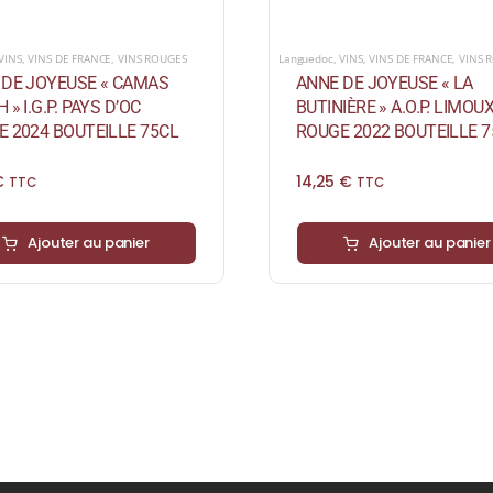
VINS
,
VINS DE FRANCE
,
VINS ROUGES
Languedoc
,
VINS
,
VINS DE FRANCE
,
VINS 
 DE JOYEUSE « CAMAS
ANNE DE JOYEUSE « LA
 » I.G.P. PAYS D’OC
BUTINIÈRE » A.O.P. LIMOU
 2024 BOUTEILLE 75CL
ROUGE 2022 BOUTEILLE 7
€
14,25
€
TTC
TTC
Ajouter au panier
Ajouter au panier