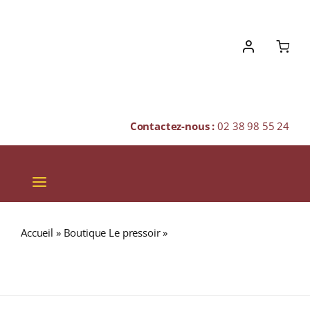
Skip
to
content
Contactez-nous :
02 38 98 55 24
Toggle
Navigation
VINS
Accueil
»
Boutique Le pressoir
»
Château de Nouvelles
CHAMPAGNES & BULLES
« Vieilles Vignes » A.O.P. FITOU Rouge 2020 Bouteille
75cl
SPIRITUEUX