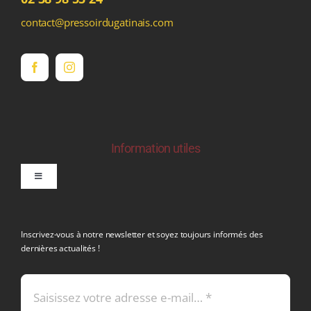
contact@pressoirdugatinais.com
Information utiles
Toggle
Navigation
politique de confidentialite RGPD
Inscrivez-vous à notre newsletter et soyez toujours informés des
dernières actualités !
Conditions générales de vente
Mentions légales