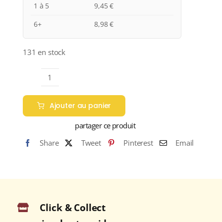
1 à 5
9,45
€
6+
8,98
€
131 en stock
quantité
de
Ajouter au panier
Anne
de
partager ce produit
Joyeuse
Share
Tweet
Pinterest
Email
"CUVÉE
GARGANTUAVIS
-
PINOT
NOIR"
Click & Collect
I.G.P.
PAYS