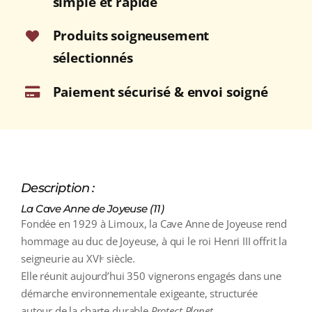
simple et rapide
D'OC
Rouge
Produits soigneusement
2024/25
sélectionnés
Bouteille
75cl
Paiement sécurisé & envoi soigné
Description :
La Cave Anne de Joyeuse (11)
Fondée en 1929 à Limoux, la Cave Anne de Joyeuse rend
hommage au duc de Joyeuse, à qui le roi Henri III offrit la
seigneurie au XVIᵉ siècle.
Elle réunit aujourd’hui 350 vignerons engagés dans une
démarche environnementale exigeante, structurée
autour de la charte durable
Protect Planet
.