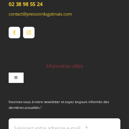
02 38 98 55 24
contact@pressoirdugatinais.com
Information utiles
Toggle
Navigation
politique de confidentialite RGPD
Inscrivez-vous à notre newsletter et soyez toujours informés des
dernières actualités !
Conditions générales de vente