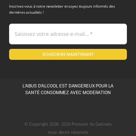
Inscrivez-vous à notre newsletter et soyez toujours informés des
dernières actualités !
Conditions générales de vente
Mentions légales
SOUSCRIRE MAINTENANT
Politique en matière de remboursements et de retours
L’ABUS D’ALCOOL EST DANGEREUX POUR LA
SANTÉ CONSOMMEZ AVEC MODERATION
© Copyright 2026- 2026 Pressoir du Gatinais
tous droits réservés