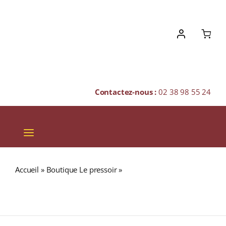
Skip
to
content
Contactez-nous :
02 38 98 55 24
Toggle
Navigation
VINS
Accueil
»
Boutique Le pressoir
»
Domaine Trapet Père &
CHAMPAGNES & BULLES
Fils A.O.C. GEVREY-CHAMBERTIN Rouge 2015 Bouteille
75cl
SPIRITUEUX