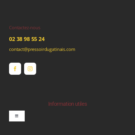
Contactez-nous
02 38 98 55 24
contact@pressoirdugatinais.com
Information utiles
Toggle
Navigation
politique de confidentialite RGPD