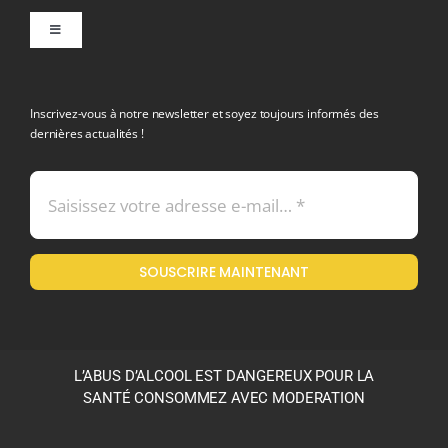
Toggle
Navigation
politique de confidentialite RGPD
Inscrivez-vous à notre newsletter et soyez toujours informés des
dernières actualités !
Conditions générales de vente
Mentions légales
SOUSCRIRE MAINTENANT
Politique en matière de remboursements et de retours
L’ABUS D’ALCOOL EST DANGEREUX POUR LA
SANTÉ CONSOMMEZ AVEC MODERATION