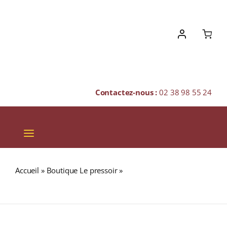
Skip
to
content
Contactez-nous :
02 38 98 55 24
Toggle
Navigation
VINS
Accueil
»
Boutique Le pressoir
»
GLENALLACHIE 1990
CHAMPAGNES & BULLES
(44,9%) Single Malt WHISKY (ÉCOSSE / Speyside) 50cl
SPIRITUEUX