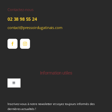
Contactez-nous
02 38 98 55 24
contact@pressoirdugatinais.com
Information utiles
Toggle
Navigation
politique de confidentialite RGPD
Inscrivez-vous à notre newsletter et soyez toujours informés des
dernières actualités !
Conditions générales de vente