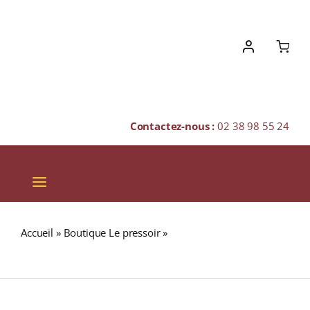
Skip
to
content
Contactez-nous :
02 38 98 55 24
Toggle
Navigation
VINS
Accueil
»
Boutique Le pressoir
»
GLENALLACHIE 25 ans
CHAMPAGNES & BULLES
48% Single Malt WHISKY (ÉCOSSE / Speyside) 70cl
SPIRITUEUX