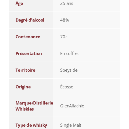
Âge
25 ans
Degré d'alcool
48%
Contenance
70cl
Présentation
En coffret
Territoire
Speyside
Origine
Écosse
Marque/Distillerie
GlenAllachie
Whiskies
Type de whisky
Single Malt