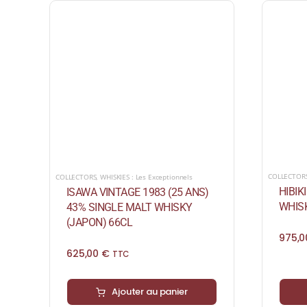
COLLECTOR
COLLECTORS
,
WHISKIES : Les Exceptionnels
HIBIK
ISAWA VINTAGE 1983 (25 ANS)
WHISK
43% SINGLE MALT WHISKY
(JAPON) 66CL
975,
625,00
€
TTC
Ajouter au panier