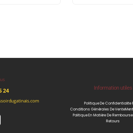
ous
Information utiles
5 24
soirdugatinais.com
Politique De Confidentialite
Conditions Générales De Vente
Ment
Politique En Matière De Rembourse
Retours