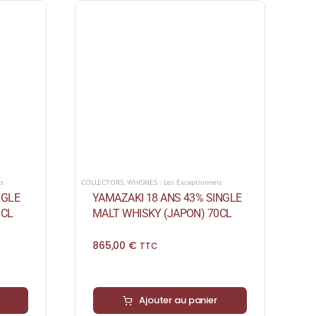
ls
COLLECTORS
,
WHISKIES : Les Exceptionnels
NGLE
YAMAZAKI 18 ANS 43% SINGLE
0CL
MALT WHISKY (JAPON) 70CL
865,00
€
TTC
Ajouter au panier