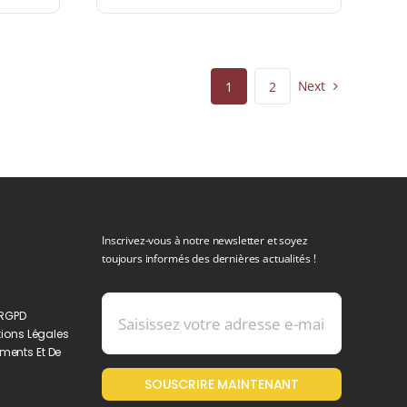
Next
1
2
Inscrivez-vous à notre newsletter et soyez
toujours informés des dernières actualités !
 RGPD
ions Légales
ments Et De
SOUSCRIRE MAINTENANT