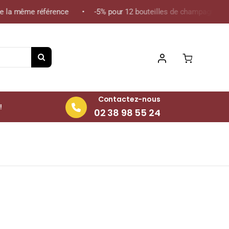
 la même référence • -5% pour 12 bouteilles de champagne de la 
Contactez-nous
!
02 38 98 55 24