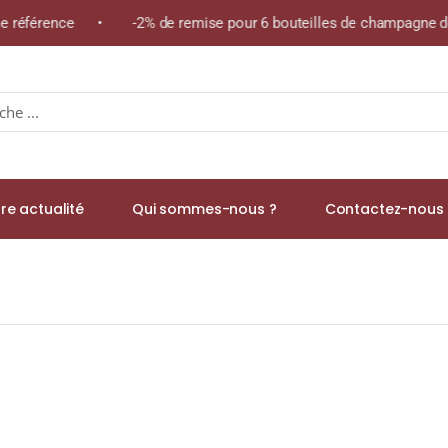
me référence • -2% de remise pour 6 bouteilles de champagne de
re actualité
Qui sommes-nous ?
Contactez-nous 
,9% Single Malt WHISKY (ÉCOSSE / Speyside) 70cl