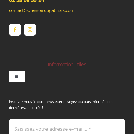
contact@pressoirdugatinais.com
Information utiles
Toggle
Navigation
politique de confidentialite RGPD
Inscrivez-vous à notre newsletter et soyez toujours informés des
dernières actualités !
Conditions générales de vente
Mentions légales