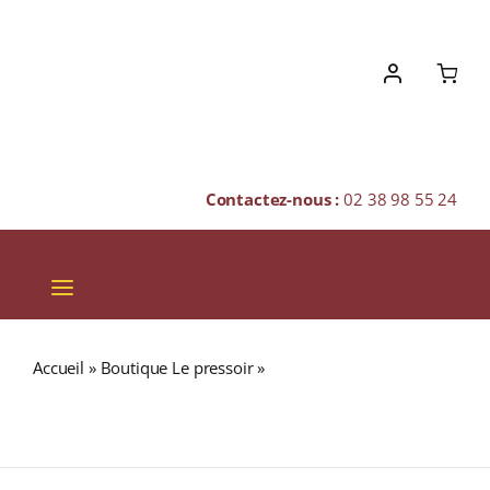
Skip
to
content
Contactez-nous :
02 38 98 55 24
Toggle
Navigation
VINS
Accueil
»
Boutique Le pressoir
»
GLENFARCLAS 26 ans
CHAMPAGNES & BULLES
53,5% The Family Casks 1992 Single Malt WHISKY
(ÉCOSSE / Speyside) 70cl
SPIRITUEUX