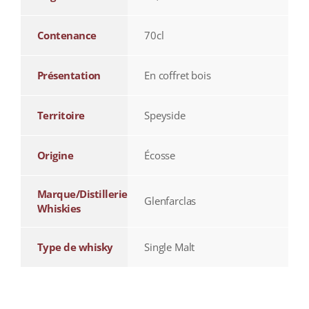
Contenance
70cl
Présentation
En coffret bois
Territoire
Speyside
Origine
Écosse
Marque/Distillerie
Glenfarclas
Whiskies
Type de whisky
Single Malt