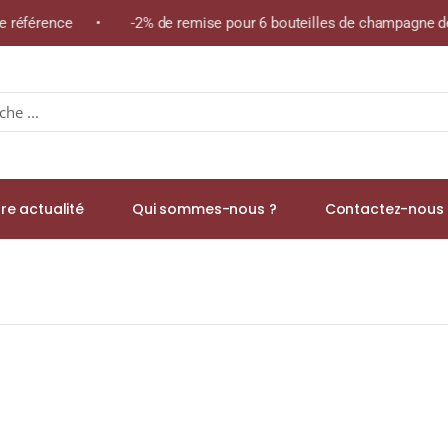
me référence • -2% de remise pour 6 bouteilles de champagne de
re actualité
Qui sommes-nous ?
Contactez-nous 
AND CRU (40%) Single Malt WHISKY (ÉCOSSE / Speyside) 70cl