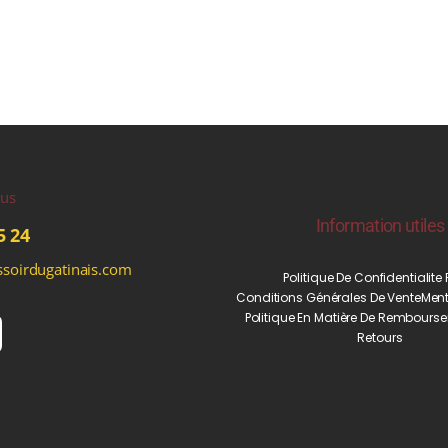
ous
Information utiles
5 24
soirdugatinais.com
Politique De Confidentialite
Conditions Générales De Vente
Ment
Politique En Matière De Rembourse
Retours