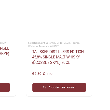
HISKY
Sélection Saint-Valentin
,
SPIRITUEUX
,
Tourbé
,
Whiskies Écossais
,
WHISKY
INGLE
TALISKER DISTILLERS EDITION
SKYE)
45,8% SINGLE MALT WHISKY
(ÉCOSSE / SKYE) 70CL
69,80
€
TTC
Ajouter au panier