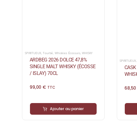
SPIRITUEUX
,
Tourbé
,
Whiskies Écossais
,
WHISKY
ARDBEG 2026 DOLCE 47,8%
SPIRITUEUX
SINGLE MALT WHISKY (ÉCOSSE
CASK 
/ ISLAY) 70CL
WHISK
99,00
€
68,5
TTC
Ajouter au panier