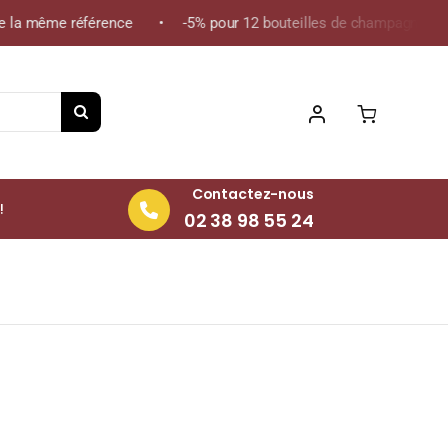
 la même référence • -5% pour 12 bouteilles de champagne de la 
Contactez-nous
!
02 38 98 55 24