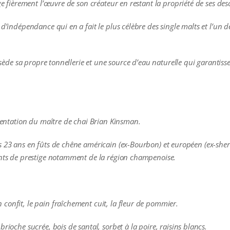
nge fièrement l’œuvre de son créateur en restant la propriété de ses de
 d’indépendance qui en a fait le plus célèbre des single malts et l’un 
ossède sa propre tonnellerie et une source d’eau naturelle qui garantiss
imentation du maître de chai Brian Kinsman.
s 23 ans en fûts de chêne américain (ex-Bourbon) et européen (ex-sherr
ants de prestige notamment de la région champenoise.
confit, le pain fraîchement cuit, la fleur de pommier.
rioche sucrée, bois de santal, sorbet à la poire, raisins blancs.