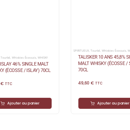
SPIRITUEUX
,
Tourbé
,
Whiskies Écossais
,
W
TALISKER 10 ANS 45,8% S
,
Tourbé
,
Whiskies Écossais
,
WHISKY
MALT WHISKY (ÉCOSSE / 
ISLAY 46% SINGLE MALT
70CL
Y (ÉCOSSE / ISLAY) 70CL
49,60
€
0
€
TTC
TTC
Ajouter au panier
Ajouter au panier