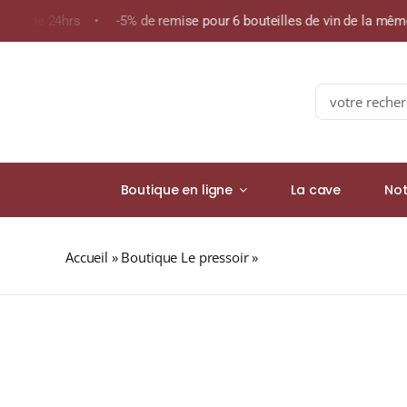
Skip
oins de 24hrs • -5% de remise pour 6 bouteilles de vin de la mê
to
content
Search
for:
Boutique en ligne
La cave
Not
Accueil
»
Boutique Le pressoir
»
GLENFIDDICH 23 ans GR