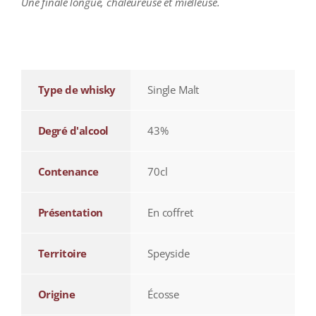
Une finale longue, chaleureuse et mielleuse.
additional information
Type de whisky
Single Malt
Degré d'alcool
43%
Contenance
70cl
Présentation
En coffret
Territoire
Speyside
Origine
Écosse