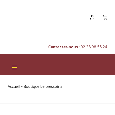
Skip
to
content
Contactez-nous :
02 38 98 55 24
Toggle
Navigation
VINS
Accueil
»
Boutique Le pressoir
»
GLENFIDDICH 30 ans
CHAMPAGNES & BULLES
43% Single Malt WHISKY (ÉCOSSE / Speyside) 70cl
SPIRITUEUX