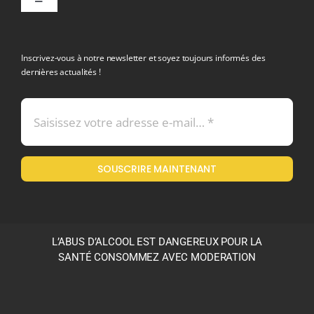
Toggle
Navigation
politique de confidentialite RGPD
Inscrivez-vous à notre newsletter et soyez toujours informés des
dernières actualités !
Conditions générales de vente
Mentions légales
SOUSCRIRE MAINTENANT
Politique en matière de remboursements et de retours
L’ABUS D’ALCOOL EST DANGEREUX POUR LA
SANTÉ CONSOMMEZ AVEC MODERATION