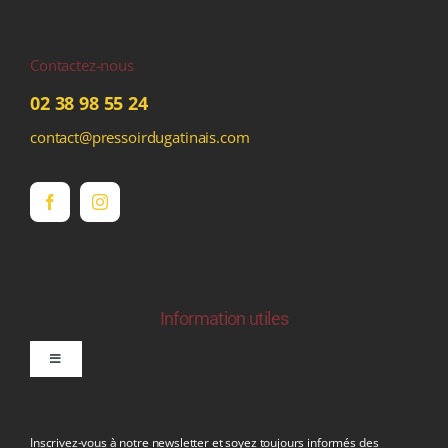
Contactez-nous
02 38 98 55 24
contact@pressoirdugatinais.com
Information utiles
Toggle
Navigation
politique de confidentialite RGPD
Inscrivez-vous à notre newsletter et soyez toujours informés des