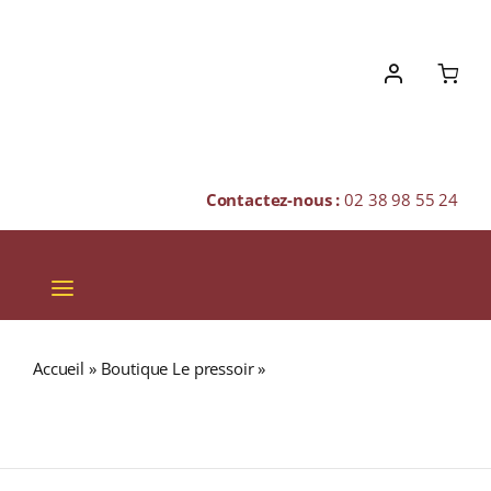
Skip
to
content
Contactez-nous :
02 38 98 55 24
Toggle
Navigation
VINS
Accueil
»
Boutique Le pressoir
»
GLENGLASSAUGH 1967
CHAMPAGNES & BULLES
(38 ans) 59,3% Cask Strength Collection Single Malt
WHISKY (ÉCOSSE / Highland) 70cl
SPIRITUEUX