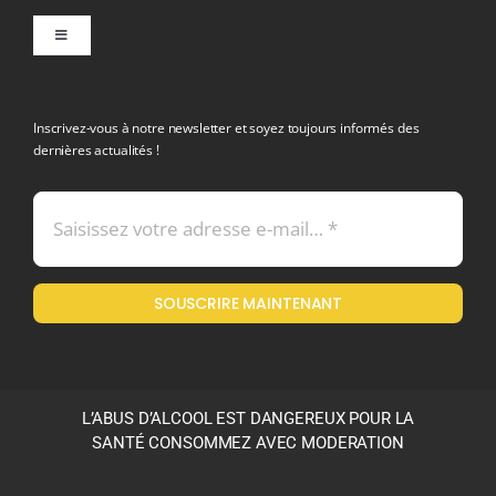
Toggle
Navigation
politique de confidentialite RGPD
Inscrivez-vous à notre newsletter et soyez toujours informés des
dernières actualités !
Conditions générales de vente
Mentions légales
SOUSCRIRE MAINTENANT
Politique en matière de remboursements et de retours
L’ABUS D’ALCOOL EST DANGEREUX POUR LA
SANTÉ CONSOMMEZ AVEC MODERATION