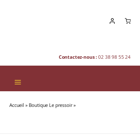
Skip
to
content
Contactez-nous :
02 38 98 55 24
Toggle
Navigation
VINS
Accueil
»
Boutique Le pressoir
»
GLENKINCHIE 24 ans
CHAMPAGNES & BULLES
57,2% (Release 2016) Single Malt WHISKY (ÉCOSSE /
Lowland) 70cl
SPIRITUEUX