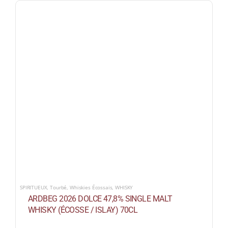
SPIRITUEUX
,
Tourbé
,
Whiskies Écossais
,
WHISKY
ARDBEG 2026 DOLCE 47,8% SINGLE MALT
WHISKY (ÉCOSSE / ISLAY) 70CL