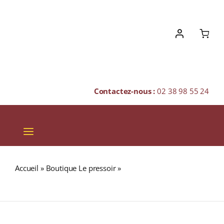
Skip
to
content
Contactez-nous :
02 38 98 55 24
Toggle
Navigation
VINS
Accueil
»
Boutique Le pressoir
»
GLENKINCHIE Distillers
CHAMPAGNES & BULLES
Edition 43% Single Malt WHISKY (ÉCOSSE / Lowland) 70cl
SPIRITUEUX