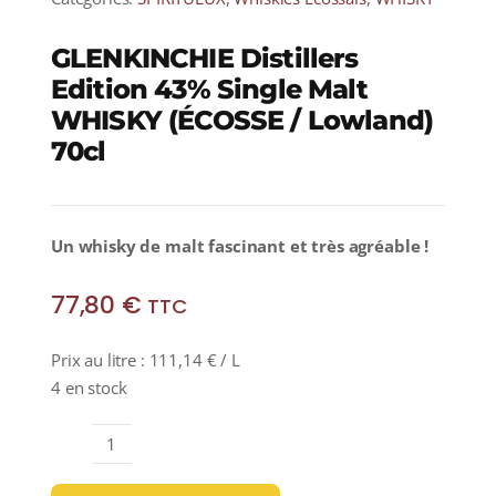
GLENKINCHIE Distillers
Edition 43% Single Malt
WHISKY (ÉCOSSE / Lowland)
70cl
Un whisky de malt fascinant et très agréable !
77,80
€
TTC
Prix au litre :
111,14
€
/ L
4 en stock
quantité
de