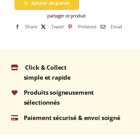
Ajouter au panier
GLENKINCHIE
Distillers
partager ce produit
Edition
Share
Tweet
Pinterest
Email
43%
Single
Malt
WHISKY
(ÉCOSSE
Click & Collect
/
Lowland)
simple et rapide
70cl
Produits soigneusement
sélectionnés
Paiement sécurisé & envoi soigné