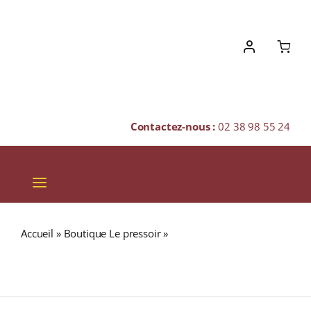
Skip
to
content
Contactez-nous :
02 38 98 55 24
Toggle
Navigation
VINS
Accueil
»
Boutique Le pressoir
»
GLENMORANGIE 13 Ans
CHAMPAGNES & BULLES
46% “Cognac Cask Finish” Single Malt WHISKY (ÉCOSSE /
Highland) 70cl
SPIRITUEUX