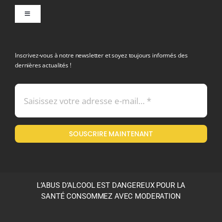
Toggle
Navigation
politique de confidentialite RGPD
Inscrivez-vous à notre newsletter et soyez toujours informés des
dernières actualités !
Conditions générales de vente
Mentions légales
SOUSCRIRE MAINTENANT
Politique en matière de remboursements et de retours
L’ABUS D’ALCOOL EST DANGEREUX POUR LA
SANTÉ CONSOMMEZ AVEC MODERATION