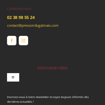
Contactez-nous
02 38 98 55 24
contact@pressoirdugatinais.com
Information utiles
Toggle
Navigation
politique de confidentialite RGPD
Inscrivez-vous à notre newsletter et soyez toujours informés des
dernières actualités !
Conditions générales de vente