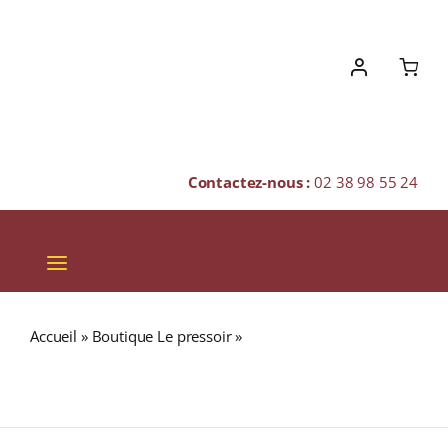
Skip
to
content
Contactez-nous :
02 38 98 55 24
Toggle
Navigation
VINS
Accueil
»
Boutique Le pressoir
»
GLENMORANGIE A Tale
CHAMPAGNES & BULLES
of Winter 46% Single Malt WHISKY (ÉCOSSES / Highland)
70cl
SPIRITUEUX