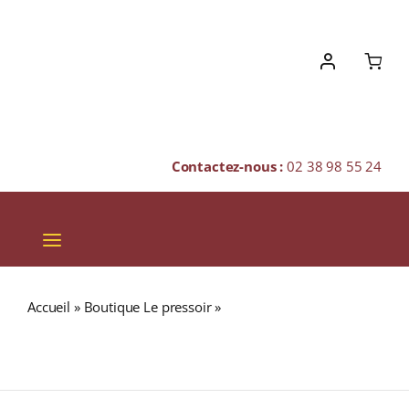
Skip
to
content
Contactez-nous :
02 38 98 55 24
Toggle
Navigation
VINS
Accueil
»
Boutique Le pressoir
»
GLENMORANGIE
CHAMPAGNES & BULLES
Companta 46% (5th Private Edition 2013) Single Malt
WHISKY (ÉCOSSE / Highland) 70cl
SPIRITUEUX