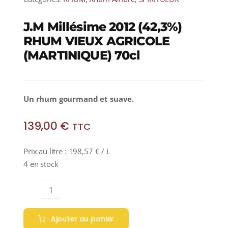
J.M Millésime 2012 (42,3%)
RHUM VIEUX AGRICOLE
(MARTINIQUE) 70cl
Un rhum gourmand et suave.
139,00
€
TTC
Prix au litre :
198,57
€
/ L
4 en stock
quantité
de
Ajouter au panier
J.M