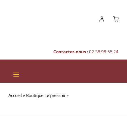
Skip
to
content
Contactez-nous :
02 38 98 55 24
Toggle
Navigation
VINS
Accueil
»
Boutique Le pressoir
»
J.M Millésime 2012
CHAMPAGNES & BULLES
(42,3%) RHUM VIEUX AGRICOLE (MARTINIQUE) 70cl
SPIRITUEUX