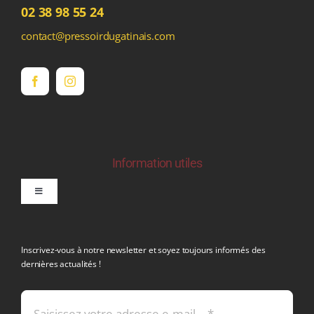
02 38 98 55 24
contact@pressoirdugatinais.com
Information utiles
Toggle
Navigation
politique de confidentialite RGPD
Inscrivez-vous à notre newsletter et soyez toujours informés des
dernières actualités !
Conditions générales de vente