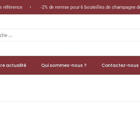
me référence • -2% de remise pour 6 bouteilles de champagne de 
re actualité
Qui sommes-nous ?
Contactez-nous 
50% RHUM AMBRÉ (MARTINIQUE) 70cl