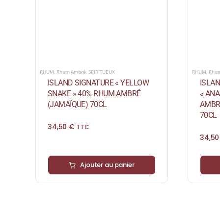
RHUM
,
Rhum Ambré
,
SPIRITUEUX
RHUM
,
Rhu
ISLAND SIGNATURE « YELLOW
ISLA
SNAKE » 40% RHUM AMBRÉ
« AN
(JAMAÏQUE) 70CL
AMBR
70CL
34,50
€
TTC
34,5
Ajouter au panier