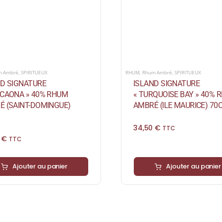
m Ambré
,
SPIRITUEUX
RHUM
,
Rhum Ambré
,
SPIRITUEUX
ND SIGNATURE
ISLAND SIGNATURE
ACAONA » 40% RHUM
« TURQUOISE BAY » 40% 
É (SAINT-DOMINGUE)
AMBRÉ (ILE MAURICE) 70
34,50
€
TTC
0
€
TTC
Ajouter au panier
Ajouter au panier