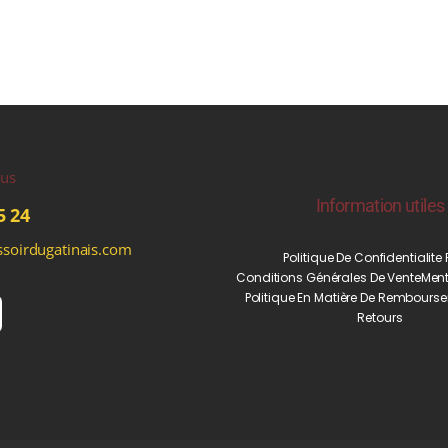
ous
Information utiles
5 24
soirdugatinais.com
Politique De Confidentialite
Conditions Générales De Vente
Ment
Politique En Matière De Rembourse
Retours