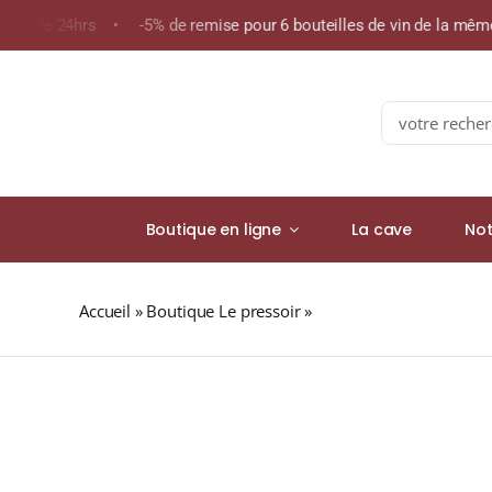
Skip
oins de 24hrs • -5% de remise pour 6 bouteilles de vin de la mê
to
content
Search
for:
Boutique en ligne
La cave
Not
Accueil
»
Boutique Le pressoir
»
J.M ÉLEVÉ SOUS BOIS 