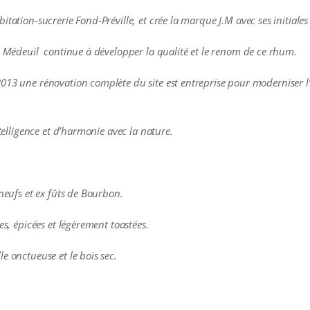
itation-sucrerie Fond-Préville, et crée la marque J.M avec ses initial
e Médeuil
continue à développer la qualité et le renom de ce rhum.
013 une rénovation complète du site est entreprise pour moderniser l’o
ntelligence et d’harmonie avec la nature.
 neufs et ex fûts de Bourbon.
es, épicées et légèrement toastées.
e onctueuse et le bois sec.