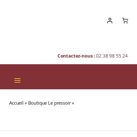
Skip
to
content
Contactez-nous :
02 38 98 55 24
Toggle
Navigation
VINS
Accueil
»
Boutique Le pressoir
»
LA FAVORITE Cuvée
CHAMPAGNES & BULLES
spéciale de la Flibuste Millésime 1999 (40%) RHUM VIEUX
(MARTINIQUE) 70cl
SPIRITUEUX