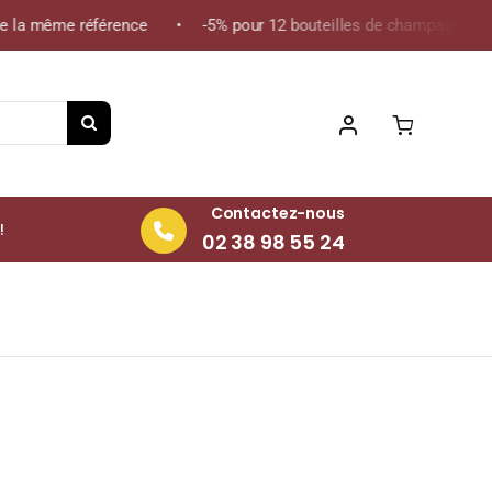
 la même référence • -5% pour 12 bouteilles de champagne de la 
Contactez-nous
!
02 38 98 55 24
e) 70cl