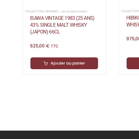
COLLECTOR
COLLECTORS
,
WHISKIES : Les Exceptionnels
HIBIK
ISAWA VINTAGE 1983 (25 ANS)
WHISK
43% SINGLE MALT WHISKY
(JAPON) 66CL
975,
625,00
€
TTC
Ajouter au panier