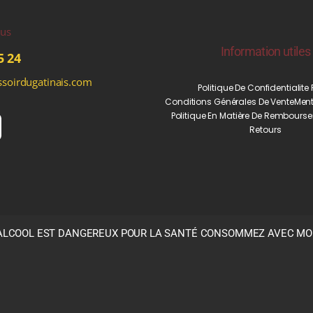
ous
Information utiles
5 24
soirdugatinais.com
Politique De Confidentialite
Conditions Générales De Vente
Ment
Politique En Matière De Rembourse
Retours
’ALCOOL EST DANGEREUX POUR LA SANTÉ CONSOMMEZ AVEC M