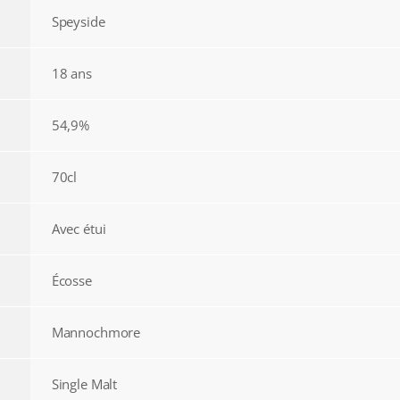
Speyside
18 ans
54,9%
70cl
Avec étui
Écosse
Mannochmore
Single Malt