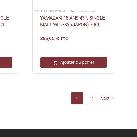
ls
COLLECTORS
,
WHISKIES : Les Exceptionnels
NGLE
YAMAZAKI 18 ANS 43% SINGLE
0CL
MALT WHISKY (JAPON) 70CL
865,00
€
TTC
Ajouter au panier
Next
1
2