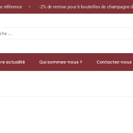
ême référence • -2% de remise pour 6 bouteilles de champagne de
re actualité
Qui sommes-nous ?
Contactez-nous 
90 (54,9%) Cask Strength Single Malt WHISKY (ÉCOSSE / Speysid