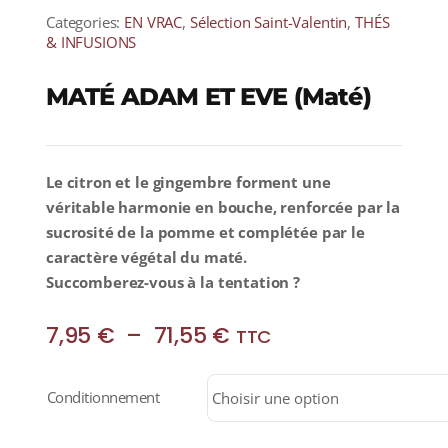
Categories:
EN VRAC
,
Sélection Saint-Valentin
,
THÉS
& INFUSIONS
MATÉ ADAM ET EVE (Maté)
Le citron et le gingembre forment une
véritable harmonie en bouche, renforcée par la
sucrosité de la pomme et complétée par le
caractère végétal du maté.
Succomberez-vous à la tentation ?
Plage
7,95
€
–
71,55
€
TTC
de
prix :
Conditionnement
7,95 €
à