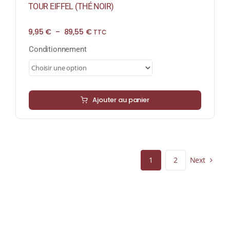
TOUR EIFFEL (THÉ NOIR)
Plage
9,95
€
–
89,55
€
TTC
de
prix :
Conditionnement
9,95 €
à
89,55 €
Ajouter au panier
Next
1
2