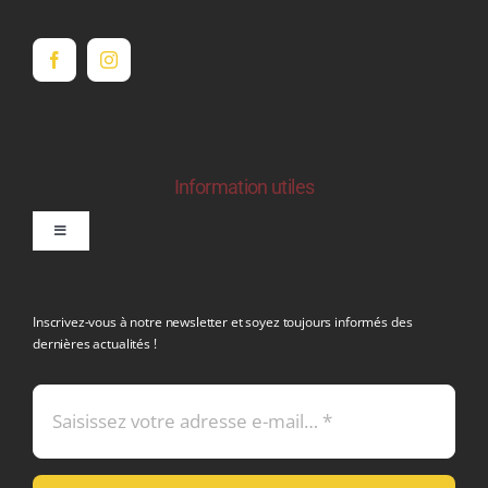
Information utiles
Toggle
Navigation
politique de confidentialite RGPD
Inscrivez-vous à notre newsletter et soyez toujours informés des
dernières actualités !
Conditions générales de vente
Mentions légales