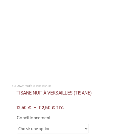
EN VRAC
,
THÉS & INFUSIONS
TISANE NUIT À VERSAILLES (TISANE)
Plage
12,50
€
–
112,50
€
TTC
de
prix :
Conditionnement
12,50 €
à
112,50 €