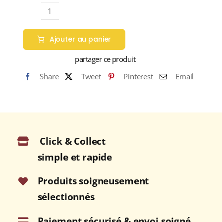
71,55 €
quantité
de
Ajouter au panier
MATÉ
ADAM
partager ce produit
ET
Share
Tweet
Pinterest
Email
EVE
(Maté)
Click & Collect
simple et rapide
Produits soigneusement
sélectionnés
Paiement sécurisé & envoi soigné