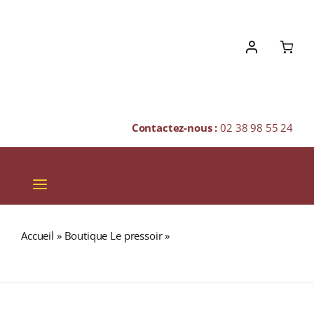
Skip
to
content
Contactez-nous :
02 38 98 55 24
Toggle
Navigation
VINS
Accueil
»
Boutique Le pressoir
»
MATÉ ADAM ET EVE
CHAMPAGNES & BULLES
(Maté)
SPIRITUEUX