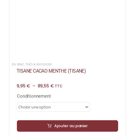
EN VRAC
,
THÉS & INFUSIONS
TISANE CACAO MENTHE (TISANE)
Plage
9,95
€
–
89,55
€
TTC
de
prix :
Conditionnement
9,95 €
à
89,55 €
Ajouter au panier