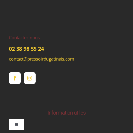
Contactez-nous
02 38 98 55 24
contact@pressoirdugatinais.com
Information utiles
Toggle
Navigation