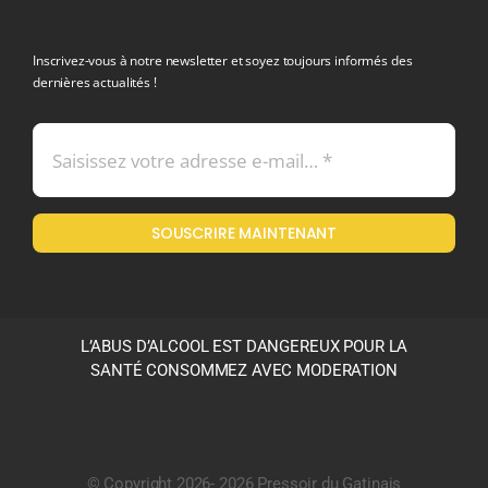
politique de confidentialite RGPD
Inscrivez-vous à notre newsletter et soyez toujours informés des
dernières actualités !
Conditions générales de vente
Mentions légales
SOUSCRIRE MAINTENANT
Politique en matière de remboursements et de retours
L’ABUS D’ALCOOL EST DANGEREUX POUR LA
SANTÉ CONSOMMEZ AVEC MODERATION
© Copyright 2026- 2026 Pressoir du Gatinais