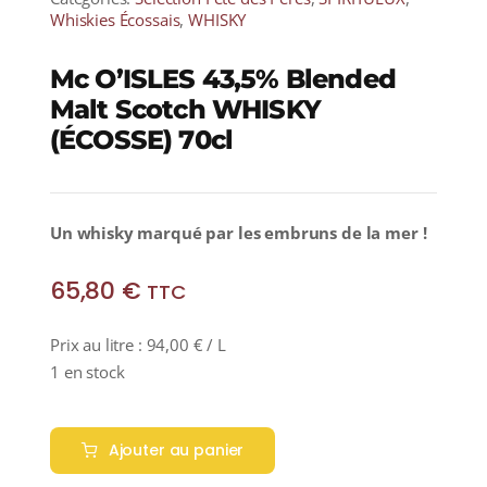
Whiskies Écossais
,
WHISKY
Mc O’ISLES 43,5% Blended
Malt Scotch WHISKY
(ÉCOSSE) 70cl
Un whisky marqué par les embruns de la mer !
65,80
€
TTC
Prix au litre :
94,00
€
/ L
1 en stock
quantité
de
Ajouter au panier
Mc