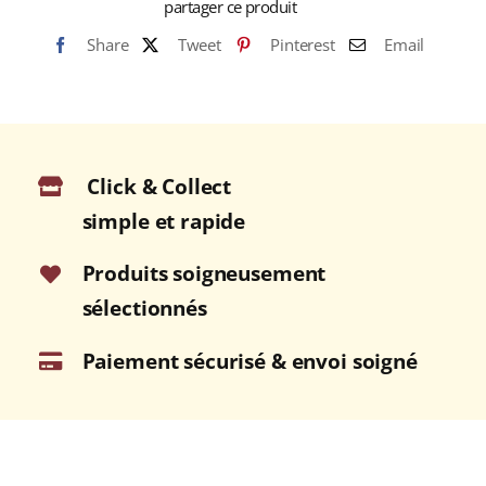
partager ce produit
O'ISLES
43,5%
Share
Tweet
Pinterest
Email
Blended
Malt
Scotch
WHISKY
(ÉCOSSE)
Click & Collect
70cl
simple et rapide
Produits soigneusement
sélectionnés
Paiement sécurisé & envoi soigné