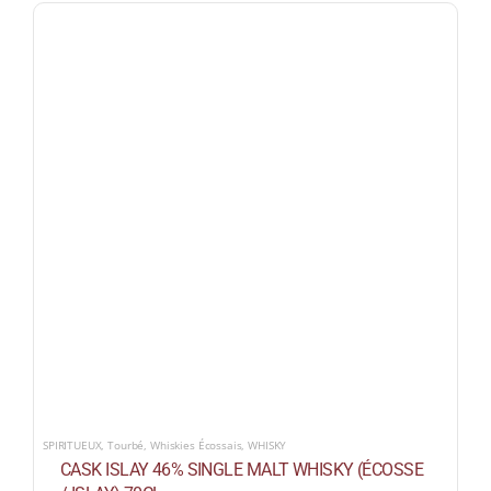
SPIRITUEUX
,
Tourbé
,
Whiskies Écossais
,
WHISKY
CASK ISLAY 46% SINGLE MALT WHISKY (ÉCOSSE