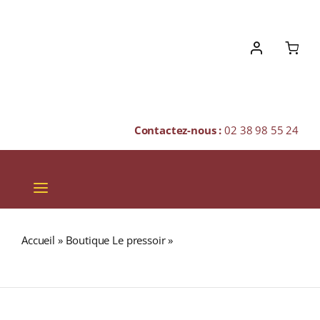
Skip
to
content
Contactez-nous :
02 38 98 55 24
Toggle
Navigation
VINS
Accueil
»
Boutique Le pressoir
»
Mc O’ISLES 43,5%
CHAMPAGNES & BULLES
Blended Malt Scotch WHISKY (ÉCOSSE) 70cl
SPIRITUEUX